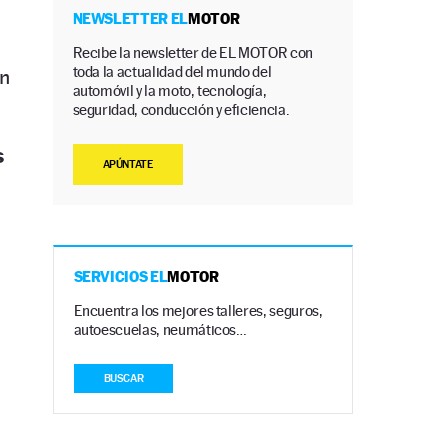
NEWSLETTER EL
MOTOR
Recibe la newsletter de EL MOTOR con
toda la actualidad del mundo del
n
automóvil y la moto, tecnología,
seguridad, conducción y eficiencia.
s
APÚNTATE
s
SERVICIOS EL
MOTOR
Encuentra los mejores talleres, seguros,
autoescuelas, neumáticos…
BUSCAR