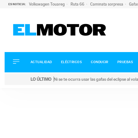
Volkswagen Touareg
Ruta 66
Caminata sorpresa
Gafa
ES NOTICIA:
ACTUALIDAD
ELÉCTRICOS
CONDUCIR
ACTUALIDAD
ELÉCTRICOS
CONDUCIR
PRUEBAS
PRUEBAS
Saltar
VIRALES
LO ÚLTIMO
Ni se te ocurra usar las gafas del eclipse al v
al
PODCAST
LO ÚLTIMO
Ni se te ocurra usar las gafas del eclipse al volant
contenido
MOTOS
TECNOLOGÍA
SUPERCOCHES
MOTORTV
PREMIOS
SERVICIOS