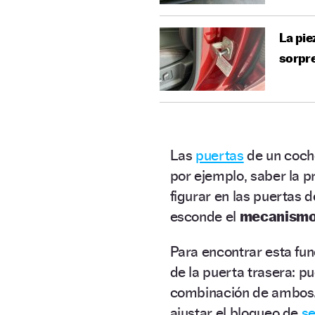
La pie
sorpr
Las
puertas
de un coche
por ejemplo, saber la p
figurar en las puertas d
esconde el
mecanismo
Para encontrar esta fun
de la puerta trasera: pu
combinación de ambos. 
ajustar el bloqueo de
s