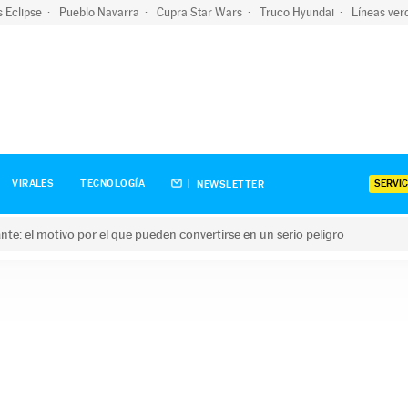
s Eclipse
Pueblo Navarra
Cupra Star Wars
Truco Hyundai
Líneas ver
SERVIC
VIRALES
TECNOLOGÍA
NEWSLETTER
olante: el motivo por el que pueden convertirse en un serio peligro
e: el motivo por el que pueden convertirse en un serio peligro