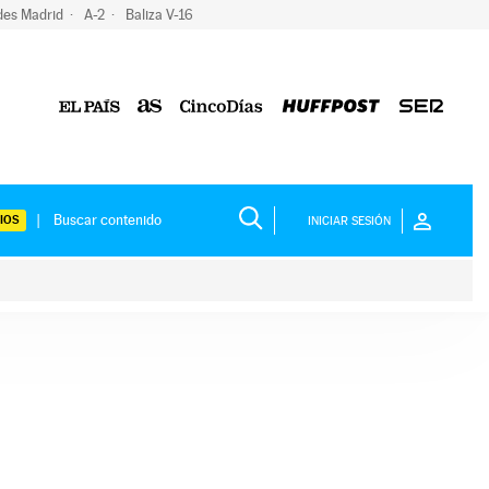
des Madrid
A-2
Baliza V-16
IOS
INICIAR SESIÓN