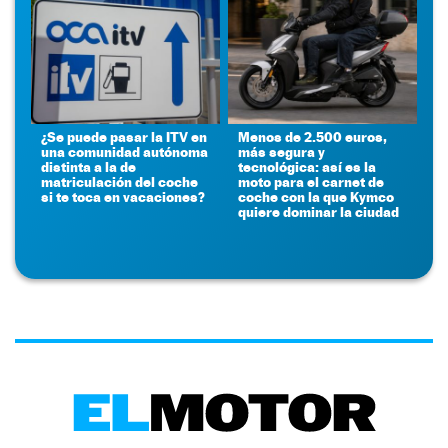
¿Se puede pasar la ITV en
Menos de 2.500 euros,
una comunidad autónoma
más segura y
distinta a la de
tecnológica: así es la
matriculación del coche
moto para el carnet de
si te toca en vacaciones?
coche con la que Kymco
quiere dominar la ciudad