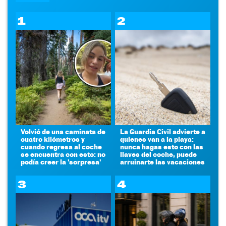
1
2
Volvió de una caminata de
La Guardia Civil advierte a
cuatro kilómetros y
quienes van a la playa:
cuando regresa al coche
nunca hagas esto con las
se encuentra con esto: no
llaves del coche, puede
podía creer la 'sorpresa'
arruinarte las vacaciones
3
4