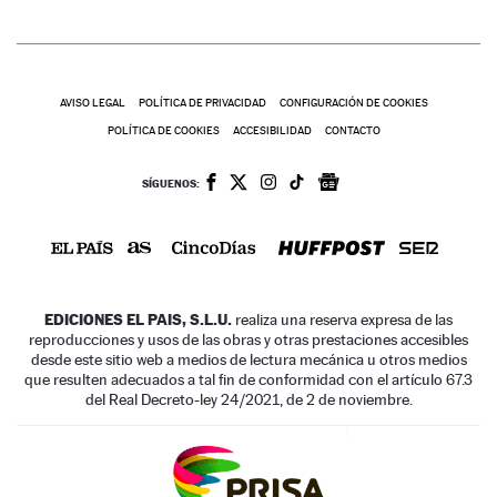
AVISO LEGAL
POLÍTICA DE PRIVACIDAD
CONFIGURACIÓN DE COOKIES
POLÍTICA DE COOKIES
ACCESIBILIDAD
CONTACTO
SÍGUENOS:
EDICIONES EL PAIS, S.L.U.
realiza una reserva expresa de las
reproducciones y usos de las obras y otras prestaciones accesibles
desde este sitio web a medios de lectura mecánica u otros medios
que resulten adecuados a tal fin de conformidad con el artículo 67.3
del Real Decreto-ley 24/2021, de 2 de noviembre.