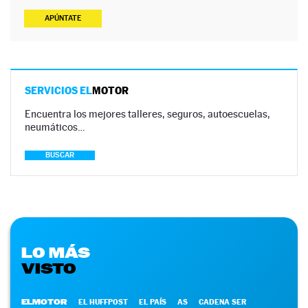
APÚNTATE
SERVICIOS EL
MOTOR
Encuentra los mejores talleres, seguros, autoescuelas,
neumáticos…
BUSCAR
LO MÁS
VISTO
ELMOTOR
EL HUFFPOST
EL PAÍS
AS
CADENA SER