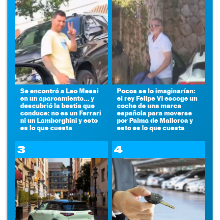
Se encontró a Leo Messi
Pocos se lo imaginarían:
en un aparcamiento... y
el rey Felipe VI escoge un
descubrió la bestia que
coche de una marca
conduce: no es un Ferrari
española para moverse
ni un Lamborghini y esto
por Palma de Mallorca y
es lo que cuesta
esto es lo que cuesta
3
4