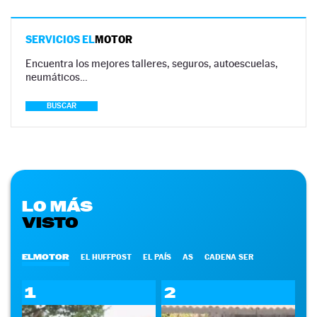
SERVICIOS EL
MOTOR
Encuentra los mejores talleres, seguros, autoescuelas,
neumáticos…
BUSCAR
LO MÁS
VISTO
ELMOTOR
EL HUFFPOST
EL PAÍS
AS
CADENA SER
1
2