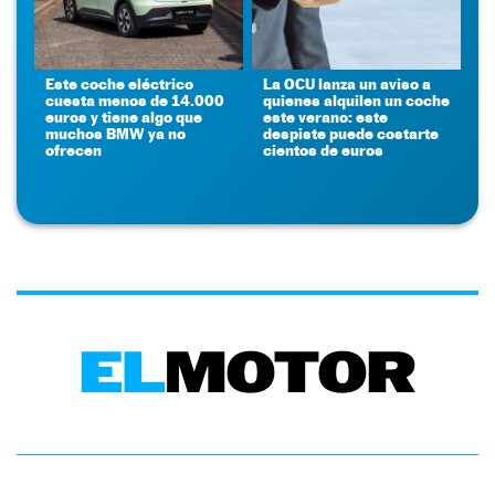
Este coche eléctrico
La OCU lanza un aviso a
cuesta menos de 14.000
quienes alquilen un coche
euros y tiene algo que
este verano: este
muchos BMW ya no
despiste puede costarte
ofrecen
cientos de euros