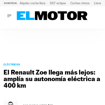
Alquilar coche Ibiza
DGT eclipse
Coches chinos
Llaves 
ES NOTICIA:
LO ÚLTIMO
El probable colapso tras el eclipse: la DGT prevé un millón 
LO ÚLTIMO
El probable colapso tras el eclipse: la DGT prevé un millón 
ACTUALIDAD
ELÉCTRICOS
CONDUCIR
PRUEBAS
Saltar
VIRALES
al
ELÉCTRICOS
PODCAST
contenido
El Renault Zoe llega más lejos:
MOTOS
amplía su autonomía eléctrica a
TECNOLOGÍA
400 km
SUPERCOCHES
MOTORTV
PREMIOS
SERVICIOS