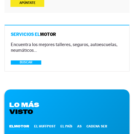
APÚNTATE
SERVICIOS EL
MOTOR
Encuentra los mejores talleres, seguros, autoescuelas,
neumáticos…
BUSCAR
LO MÁS
VISTO
ELMOTOR
EL HUFFPOST
EL PAÍS
AS
CADENA SER