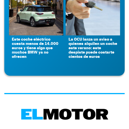
Este coche eléctrico
La OCU lanza un aviso a
cuesta menos de 14.000
quienes alquilen un coche
euros y tiene algo que
este verano: este
muchos BMW ya no
despiste puede costarte
ofrecen
cientos de euros