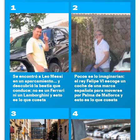
1
2
Se encontró a Leo Messi
Pocos se lo imaginarían:
en un aparcamiento... y
el rey Felipe VI escoge un
descubrió la bestia que
coche de una marca
conduce: no es un Ferrari
española para moverse
ni un Lamborghini y esto
por Palma de Mallorca y
es lo que cuesta
esto es lo que cuesta
3
4