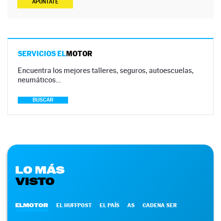
APÚNTATE
SERVICIOS EL
MOTOR
Encuentra los mejores talleres, seguros, autoescuelas,
neumáticos…
BUSCAR
LO MÁS
VISTO
ELMOTOR
EL HUFFPOST
EL PAÍS
AS
CADENA SER