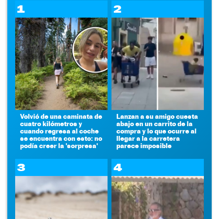
1
2
Volvió de una caminata de
Lanzan a su amigo cuesta
cuatro kilómetros y
abajo en un carrito de la
cuando regresa al coche
compra y lo que ocurre al
se encuentra con esto: no
llegar a la carretera
podía creer la 'sorpresa'
parece imposible
3
4