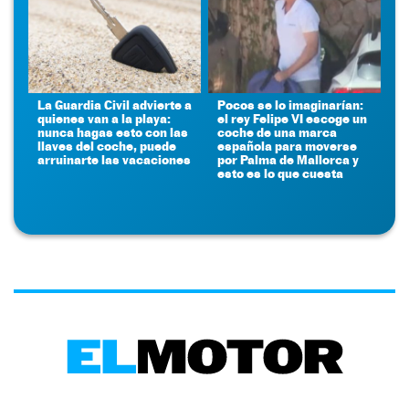
La Guardia Civil advierte a
Pocos se lo imaginarían:
quienes van a la playa:
el rey Felipe VI escoge un
nunca hagas esto con las
coche de una marca
llaves del coche, puede
española para moverse
arruinarte las vacaciones
por Palma de Mallorca y
esto es lo que cuesta