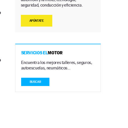
seguridad, conducción y eficiencia.
o
APÚNTATE
SERVICIOS EL
MOTOR
o
Encuentra los mejores talleres, seguros,
autoescuelas, neumáticos…
BUSCAR