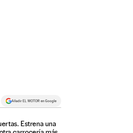
Añadir EL MOTOR en Google
uertas. Estrena una
 otra carrocería más