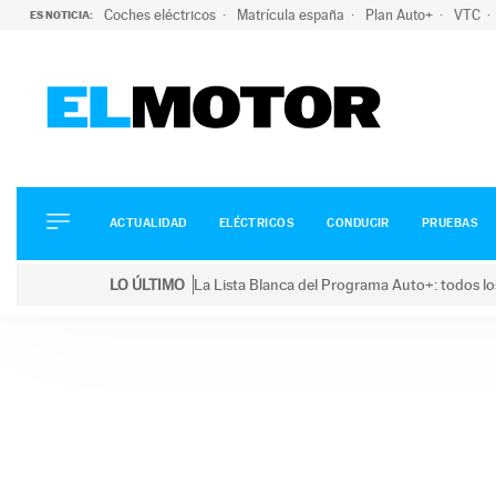
Coches eléctricos
Matrícula españa
Plan Auto+
VTC
ES NOTICIA:
ACTUALIDAD
ELÉCTRICOS
CONDUCIR
ACTUALIDAD
ELÉCTRICOS
CONDUCIR
PRUEBAS
PRUEBAS
Saltar
VIRALES
LO ÚLTIMO
La Lista Blanca del Programa Auto+: todos lo
al
PODCAST
LO ÚLTIMO
La Lista Blanca del Programa Auto+: todos los coc
contenido
MOTOS
TECNOLOGÍA
SUPERCOCHES
MOTORTV
PREMIOS
SERVICIOS