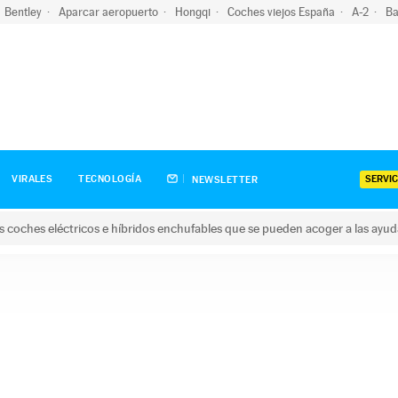
Bentley
Aparcar aeropuerto
Hongqi
Coches viejos España
A-2
Ba
SERVIC
VIRALES
TECNOLOGÍA
NEWSLETTER
s coches eléctricos e híbridos enchufables que se pueden acoger a las ayu
hes eléctricos e híbridos enchufables que se pueden acoger a la