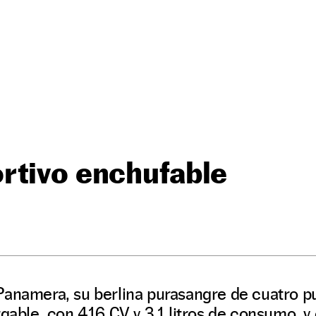
rtivo enchufable
Panamera, su berlina purasangre de cuatro p
rgable, con 416 CV y 3,1 litros de consumo, y