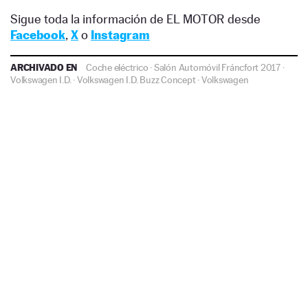
Sigue toda la información de EL MOTOR desde
Facebook
,
X
o
Instagram
ARCHIVADO EN
Coche eléctrico
·
Salón Automóvil Fráncfort 2017
·
Volkswagen I.D.
·
Volkswagen I.D. Buzz Concept
·
Volkswagen