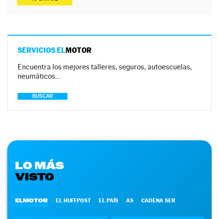
SERVICIOS EL
MOTOR
Encuentra los mejores talleres, seguros, autoescuelas,
neumáticos…
BUSCAR
LO MÁS
VISTO
ELMOTOR
EL HUFFPOST
EL PAÍS
AS
CADENA SER