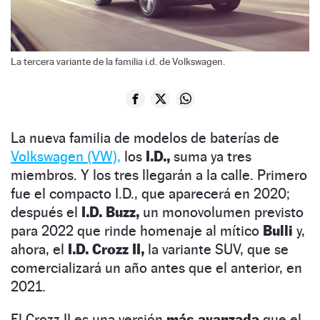
La tercera variante de la familia i.d. de Volkswagen.
La nueva familia de modelos de baterías de
Volkswagen (VW),
los
I.D.,
suma ya tres
miembros. Y los tres llegarán a la calle. Primero
fue el compacto I.D., que aparecerá en 2020;
después el
I.D. Buzz,
un monovolumen previsto
para 2022 que rinde homenaje al mítico
Bulli
y,
ahora, el
I.D. Crozz II,
la variante SUV, que se
comercializará un año antes que el anterior, en
2021.
El Crozz II es una versión
más avanzada
que el