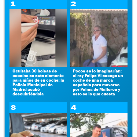
1
2
Ocultaba 30 bolsas de
Pocos se lo imaginarían:
cocaína en este elemento
el rey Felipe VI escoge un
para niños de su coche: la
coche de una marca
Policía Municipal de
española para moverse
Madrid acabó
por Palma de Mallorca y
descubriéndola
esto es lo que cuesta
3
4