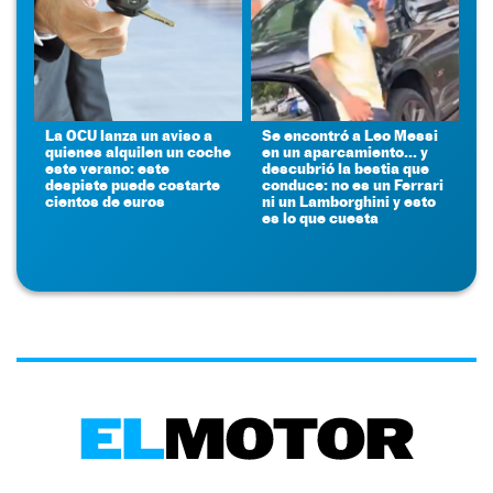
La OCU lanza un aviso a
Se encontró a Leo Messi
quienes alquilen un coche
en un aparcamiento... y
este verano: este
descubrió la bestia que
despiste puede costarte
conduce: no es un Ferrari
cientos de euros
ni un Lamborghini y esto
es lo que cuesta