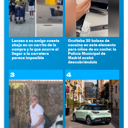
Lanzan a su amigo cuesta
Ocultaba 30 bolsas de
abajo en un carrito de la
cocaína en este elemento
compra y lo que ocurre al
para niños de su coche: la
llegar a la carretera
Policía Municipal de
parece imposible
Madrid acabó
descubriéndola
3
4