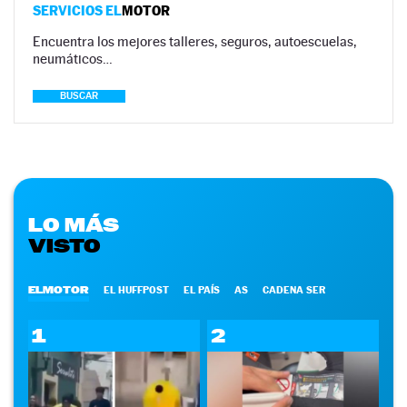
SERVICIOS EL
MOTOR
Encuentra los mejores talleres, seguros, autoescuelas,
neumáticos…
BUSCAR
LO MÁS
VISTO
ELMOTOR
EL HUFFPOST
EL PAÍS
AS
CADENA SER
1
2