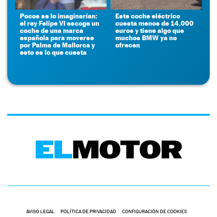
Pocos se lo imaginarían:
Este coche eléctrico
el rey Felipe VI escoge un
cuesta menos de 14.000
coche de una marca
euros y tiene algo que
española para moverse
muchos BMW ya no
por Palma de Mallorca y
ofrecen
esto es lo que cuesta
AVISO LEGAL
POLÍTICA DE PRIVACIDAD
CONFIGURACIÓN DE COOKIES