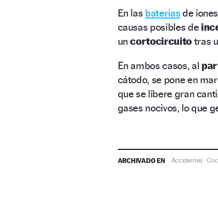
En las
baterías
de iones 
causas posibles de
inc
un
cortocircuito
tras u
En ambos casos, al
part
cátodo, se pone en ma
que se libere gran cant
gases nocivos, lo que g
ARCHIVADO EN
Accidentes
Coc
·