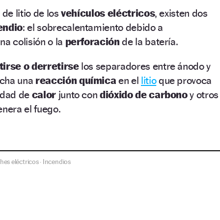
de litio de los
vehículos eléctricos
, existen dos
endio
: el sobrecalentamiento debido a
na colisión o la
perforación
de la batería.
irse o derretirse
los separadores entre ánodo y
rcha una
reacción química
en el
litio
que provoca
idad de
calor
junto con
dióxido de carbono
y otros
enera el fuego.
hes eléctricos
Incendios
·