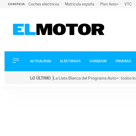
Coches eléctricos
Matrícula españa
Plan Auto+
VTC
ES NOTICIA:
ACTUALIDAD
ELÉCTRICOS
CONDUCIR
ACTUALIDAD
ELÉCTRICOS
CONDUCIR
PRUEBAS
PRUEBAS
Saltar
VIRALES
LO ÚLTIMO
La Lista Blanca del Programa Auto+: todos lo
al
PODCAST
LO ÚLTIMO
La Lista Blanca del Programa Auto+: todos los coc
contenido
MOTOS
TECNOLOGÍA
SUPERCOCHES
MOTORTV
PREMIOS
SERVICIOS