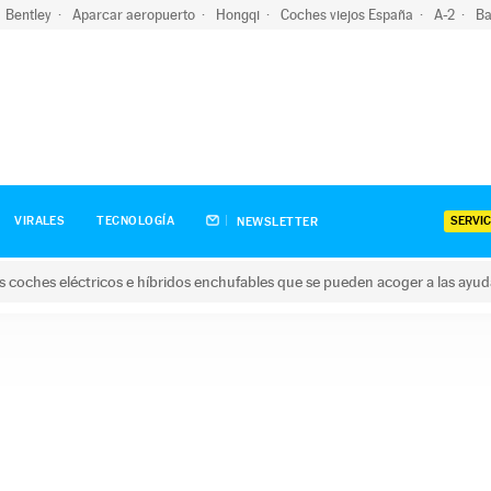
Bentley
Aparcar aeropuerto
Hongqi
Coches viejos España
A-2
Ba
SERVIC
VIRALES
TECNOLOGÍA
NEWSLETTER
s coches eléctricos e híbridos enchufables que se pueden acoger a las ayu
hes eléctricos e híbridos enchufables que se pueden acoger a la