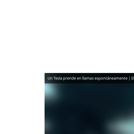
NEWSLETTER
SÍGUENOS
Un Tesla prende en llamas espontáneamente | E