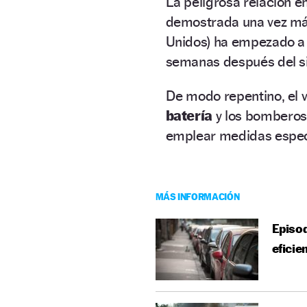
La peligrosa relación e
demostrada una vez m
Unidos) ha empezado a
semanas después del si
De modo repentino, el v
batería
y los bomberos 
emplear medidas especi
MÁS INFORMACIÓN
Episod
eficie