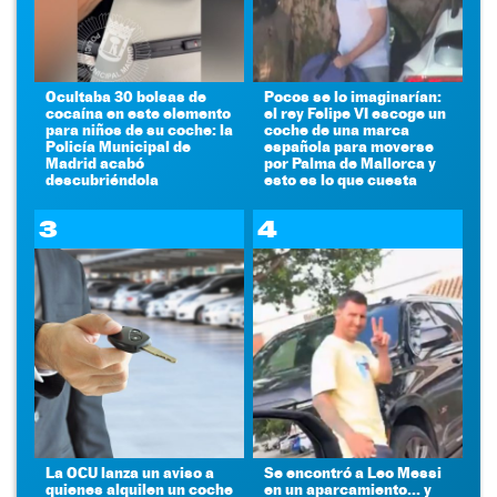
Ocultaba 30 bolsas de
Pocos se lo imaginarían:
cocaína en este elemento
el rey Felipe VI escoge un
para niños de su coche: la
coche de una marca
Policía Municipal de
española para moverse
Madrid acabó
por Palma de Mallorca y
descubriéndola
esto es lo que cuesta
3
4
La OCU lanza un aviso a
Se encontró a Leo Messi
quienes alquilen un coche
en un aparcamiento... y