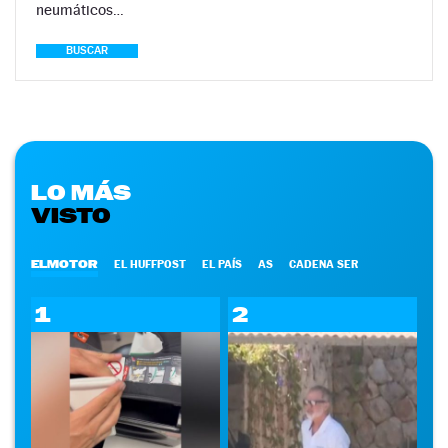
neumáticos…
BUSCAR
LO MÁS
VISTO
ELMOTOR
EL HUFFPOST
EL PAÍS
AS
CADENA SER
1
2