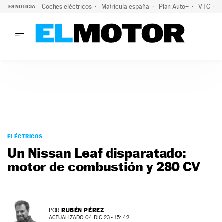
Coches eléctricos
Matrícula españa
Plan Auto+
VTC
ES NOTICIA:
LO ÚLTIMO
La Lista Blanca del Programa Auto+: todos los coches eléct
LO ÚLTIMO
La Lista Blanca del Programa Auto+: todos los coches eléctr
ACTUALIDAD
ELÉCTRICOS
CONDUCIR
PRUEBAS
Saltar
VIRALES
al
ELÉCTRICOS
PODCAST
contenido
Un Nissan Leaf disparatado:
MOTOS
motor de combustión y 280 CV
TECNOLOGÍA
SUPERCOCHES
MOTORTV
PREMIOS
RUBÉN PÉREZ
POR
SERVICIOS
ACTUALIZADO 04 DIC 23 - 15: 42