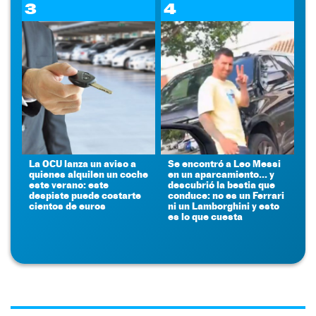
3
4
La OCU lanza un aviso a
Se encontró a Leo Messi
quienes alquilen un coche
en un aparcamiento... y
este verano: este
descubrió la bestia que
despiste puede costarte
conduce: no es un Ferrari
cientos de euros
ni un Lamborghini y esto
es lo que cuesta