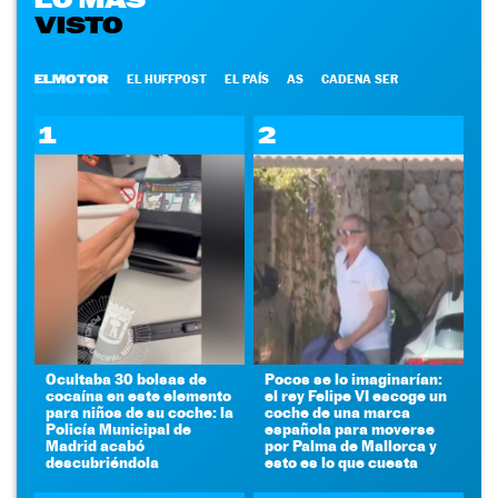
VISTO
ELMOTOR
EL HUFFPOST
EL PAÍS
AS
CADENA SER
1
2
Ocultaba 30 bolsas de
Pocos se lo imaginarían:
cocaína en este elemento
el rey Felipe VI escoge un
para niños de su coche: la
coche de una marca
Policía Municipal de
española para moverse
Madrid acabó
por Palma de Mallorca y
descubriéndola
esto es lo que cuesta