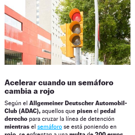
Acelerar cuando un semáforo
cambia a rojo
Según el
Allgemeiner Deutscher Automobil-
Club (ADAC),
aquellos que
pisen
el
pedal
derecho
para cruzar la línea de detención
mientras
el
semáforo
se está poniendo en
rojo,
se enfrentan a una
multa
de
200 euros.