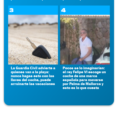
3
4
La Guardia Civil advierte a
Pocos se lo imaginarían:
quienes van a la playa:
el rey Felipe VI escoge un
nunca hagas esto con las
coche de una marca
llaves del coche, puede
española para moverse
arruinarte las vacaciones
por Palma de Mallorca y
esto es lo que cuesta