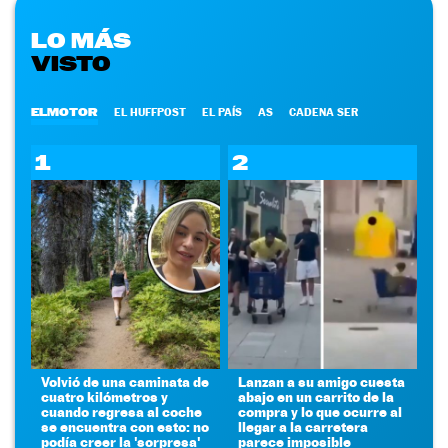
LO MÁS
VISTO
ELMOTOR
EL HUFFPOST
EL PAÍS
AS
CADENA SER
1
2
Volvió de una caminata de
Lanzan a su amigo cuesta
cuatro kilómetros y
abajo en un carrito de la
cuando regresa al coche
compra y lo que ocurre al
se encuentra con esto: no
llegar a la carretera
podía creer la 'sorpresa'
parece imposible