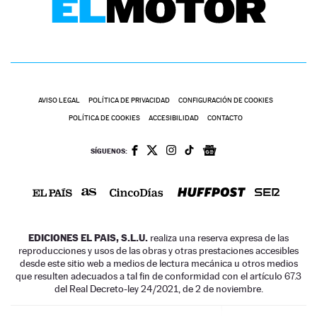
AVISO LEGAL
POLÍTICA DE PRIVACIDAD
CONFIGURACIÓN DE COOKIES
POLÍTICA DE COOKIES
ACCESIBILIDAD
CONTACTO
SÍGUENOS:
EDICIONES EL PAIS, S.L.U.
realiza una reserva expresa de las
reproducciones y usos de las obras y otras prestaciones accesibles
desde este sitio web a medios de lectura mecánica u otros medios
que resulten adecuados a tal fin de conformidad con el artículo 67.3
del Real Decreto-ley 24/2021, de 2 de noviembre.