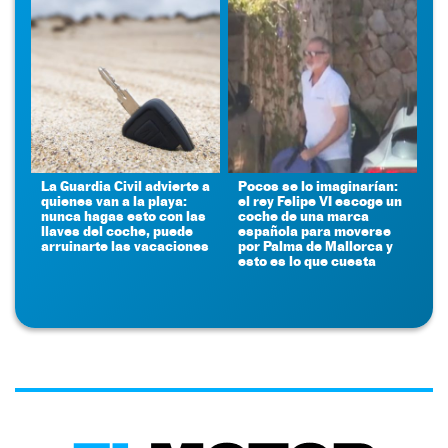
La Guardia Civil advierte a
Pocos se lo imaginarían:
quienes van a la playa:
el rey Felipe VI escoge un
nunca hagas esto con las
coche de una marca
llaves del coche, puede
española para moverse
arruinarte las vacaciones
por Palma de Mallorca y
esto es lo que cuesta