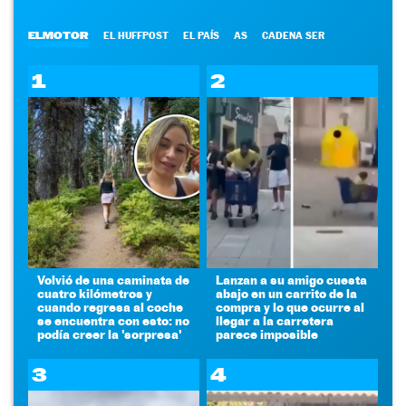
ELMOTOR
EL HUFFPOST
EL PAÍS
AS
CADENA SER
1
2
Volvió de una caminata de
Lanzan a su amigo cuesta
cuatro kilómetros y
abajo en un carrito de la
cuando regresa al coche
compra y lo que ocurre al
se encuentra con esto: no
llegar a la carretera
podía creer la 'sorpresa'
parece imposible
3
4