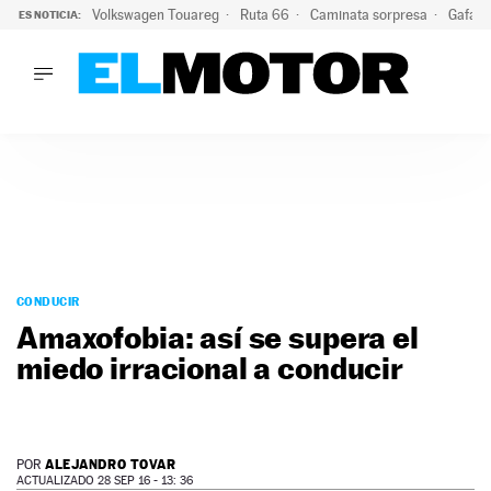
Volkswagen Touareg
Ruta 66
Caminata sorpresa
Gafas 
ES NOTICIA:
LO ÚLTIMO
Ni se te ocurra usar las gafas del eclipse al volante: el moti
LO ÚLTIMO
Ni se te ocurra usar las gafas del eclipse al volante: el motiv
ACTUALIDAD
ELÉCTRICOS
CONDUCIR
PRUEBAS
Saltar
VIRALES
al
CONDUCIR
PODCAST
contenido
Amaxofobia: así se supera el
MOTOS
miedo irracional a conducir
TECNOLOGÍA
SUPERCOCHES
MOTORTV
PREMIOS
ALEJANDRO TOVAR
POR
SERVICIOS
ACTUALIZADO 28 SEP 16 - 13: 36