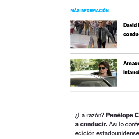
MÁS INFORMACIÓN
David 
conduc
Amaxof
infanc
¿La razón?
Penélope C
a conducir.
Así lo conf
edición estadounidense 