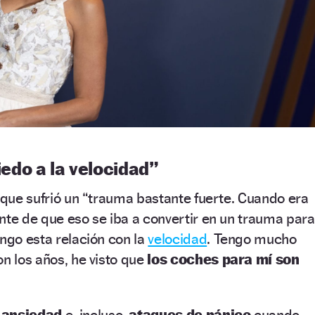
do a la velocidad”
ó que sufrió un “trauma bastante fuerte. Cuando era
nte de que eso se iba a convertir en un trauma para
engo esta relación con la
velocidad
. Tengo mucho
n los años, he visto que
los coches para mí son
a
ansiedad
e, incluso,
ataques de pánico
cuando