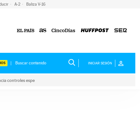
ducir
A-2
Baliza V-16
IOS
INICIAR SESIÓN
ncia controles espe
 y anuncia controles espe