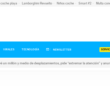
 coche playa
Lamborghini Revuelto
Niños coche
Smart #2
Multa con
SERVIC
VIRALES
TECNOLOGÍA
NEWSLETTER
revé un millón y medio de desplazamientos, pide “extremar la atención” y anu
n millón y medio de desplazamientos, pide “extremar la atención”