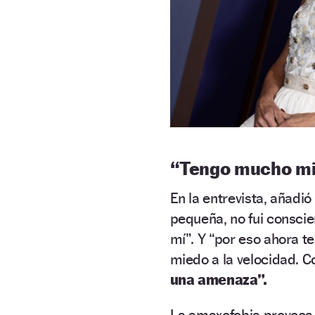
“Tengo mucho mie
En la entrevista, añadi
pequeña, no fui conscie
mí”. Y “por eso ahora t
miedo a la velocidad. Co
una amenaza”.
La amaxofobia provoc