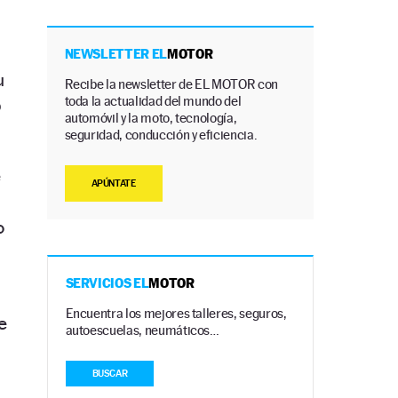
NEWSLETTER EL
MOTOR
u
Recibe la newsletter de EL MOTOR con
toda la actualidad del mundo del
o
automóvil y la moto, tecnología,
seguridad, conducción y eficiencia.
e
APÚNTATE
o
SERVICIOS EL
MOTOR
Encuentra los mejores talleres, seguros,
e
autoescuelas, neumáticos…
BUSCAR