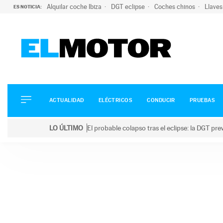
Alquilar coche Ibiza
DGT eclipse
Coches chinos
Llaves
ES NOTICIA:
ACTUALIDAD
ELÉCTRICOS
CONDUCIR
ACTUALIDAD
ELÉCTRICOS
CONDUCIR
PRUEBAS
PRUEBAS
Saltar
VIRALES
LO ÚLTIMO
El probable colapso tras el eclipse: la DGT p
al
PODCAST
LO ÚLTIMO
El probable colapso tras el eclipse: la DGT prevé u
contenido
MOTOS
TECNOLOGÍA
SUPERCOCHES
MOTORTV
PREMIOS
SERVICIOS