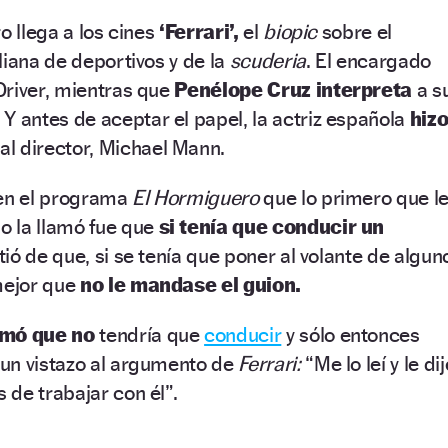
o llega a los cines
‘Ferrari’,
el
biopic
sobre el
liana de deportivos y de la
scuderia
. El encargado
Driver, mientras que
Penélope Cruz interpreta
a s
.
Y antes de aceptar el papel, la actriz española
hiz
al director, Michael Mann.
 en el programa
El Hormiguero
que lo primero que l
 la llamó fue que
si tenía que conducir un
rtió de que, si se tenía que poner al volante de algun
mejor que
no le mandase el guion.
rmó que no
tendría que
conducir
y sólo entonces
un vistazo al argumento de
Ferrari:
“Me lo leí y le dij
de trabajar con él”.