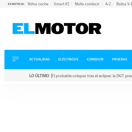
Niños coche
Smart #2
Multa conducir
A-2
Baliza V
ES NOTICIA:
ACTUALIDAD
ELÉCTRICOS
CONDUCIR
ACTUALIDAD
ELÉCTRICOS
CONDUCIR
PRUEBAS
PRUEBAS
Saltar
VIRALES
LO ÚLTIMO
El probable colapso tras el eclipse: la DGT p
al
PODCAST
LO ÚLTIMO
El probable colapso tras el eclipse: la DGT prevé u
contenido
MOTOS
TECNOLOGÍA
SUPERCOCHES
MOTORTV
PREMIOS
SERVICIOS