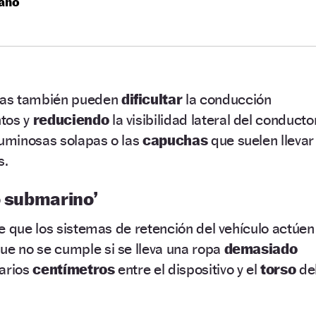
rano
sas también pueden
dificultar
la conducción
tos y
reduciendo
la visibilidad lateral del conductor
luminosas solapas o las
capuchas
que suelen llevar
s.
o submarino’
e que los sistemas de retención del vehículo actúen
ue no se cumple si se lleva una ropa
demasiado
varios
centímetros
entre el dispositivo y el
torso
de