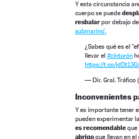
Y esta circunstancia a
cuerpo se puede
despl
resbalar
por debajo de
submarino’.
¿Sabes qué es el "e
llevar el
#cinturón
ho
https://t.co/jdDt13G
— Dir. Gral. Tráfic
Inconvenientes p
Y es importante tener 
pueden experimentar l
es recomendable
que 
abrigo
que llevan en el 