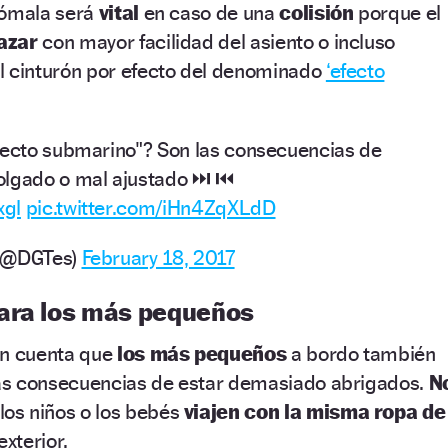
nómala será
vital
en caso de una
colisión
porque el
azar
con mayor facilidad del asiento o incluso
l cinturón por efecto del denominado
‘efecto
fecto submarino"? Son las consecuencias de
lgado o mal ajustado ⏭ ⏮
xgl
pic.twitter.com/iHn4ZqXLdD
o (@DGTes)
February 18, 2017
ara los más pequeños
en cuenta que
los más pequeños
a bordo también
as consecuencias de estar demasiado abrigados.
N
los niños o los bebés
viajen con la misma ropa de
exterior.