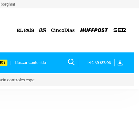
borghini
IOS
INICIAR SESIÓN
ncia controles espe
 y anuncia controles espe