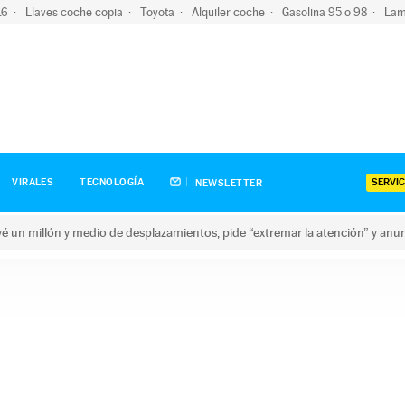
-16
Llaves coche copia
Toyota
Alquiler coche
Gasolina 95 o 98
Lam
SERVIC
VIRALES
TECNOLOGÍA
NEWSLETTER
revé un millón y medio de desplazamientos, pide “extremar la atención” y anu
n millón y medio de desplazamientos, pide “extremar la atención”