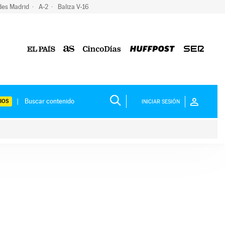
des Madrid
A-2
Baliza V-16
IOS
INICIAR SESIÓN