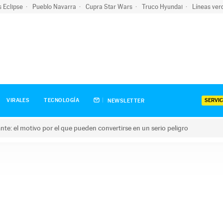
s Eclipse
Pueblo Navarra
Cupra Star Wars
Truco Hyundai
Líneas ver
SERVIC
VIRALES
TECNOLOGÍA
NEWSLETTER
olante: el motivo por el que pueden convertirse en un serio peligro
e: el motivo por el que pueden convertirse en un serio peligro