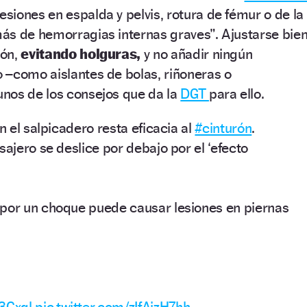
lesiones en espalda y pelvis, rotura de fémur o de la
ás de hemorragias internas graves”. Ajustarse bie
ión,
evitando holguras,
y no añadir ningún
 –como aislantes de bolas, riñoneras o
nos de los consejos que da la
DGT
para ello.
en el salpicadero resta eficacia al
#cinturón
.
sajero se deslice por debajo por el ‘efecto
por un choque puede causar lesiones en piernas
13Gxgl
pic.twitter.com/zIfAizH7hh