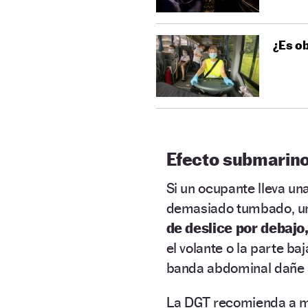
¿Es ob
Efecto submarino
Si un ocupante lleva un
demasiado tumbado, un
de deslice por debajo
el volante o la parte ba
banda abdominal dañe a
La DGT recomienda a m