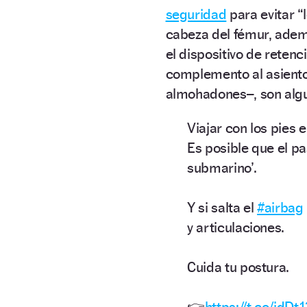
seguridad
para evitar “
cabeza del fémur, adem
el dispositivo de retenc
complemento al asiento
almohadones–, son algu
Viajar con los pies 
Es posible que el pa
submarino’.
Y si salta el
#airbag
y articulaciones.
Cuida tu postura.
👉
https://t.co/jdDt