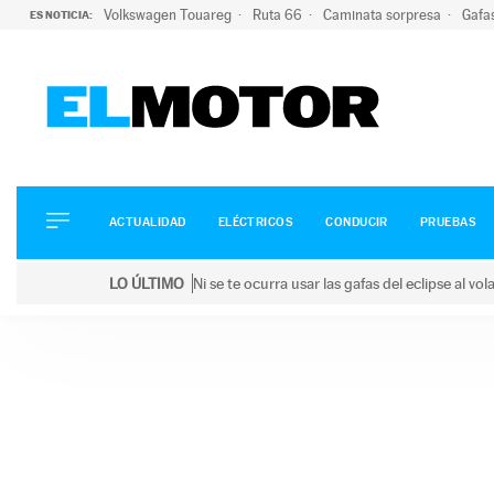
Volkswagen Touareg
Ruta 66
Caminata sorpresa
Gafa
ES NOTICIA:
ACTUALIDAD
ELÉCTRICOS
CONDUCIR
ACTUALIDAD
ELÉCTRICOS
CONDUCIR
PRUEBAS
PRUEBAS
Saltar
VIRALES
LO ÚLTIMO
Ni se te ocurra usar las gafas del eclipse al v
al
PODCAST
LO ÚLTIMO
Ni se te ocurra usar las gafas del eclipse al volant
contenido
MOTOS
TECNOLOGÍA
SUPERCOCHES
MOTORTV
PREMIOS
SERVICIOS