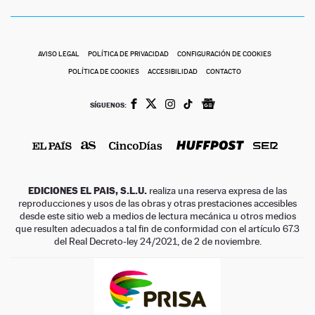
AVISO LEGAL
POLÍTICA DE PRIVACIDAD
CONFIGURACIÓN DE COOKIES
POLÍTICA DE COOKIES
ACCESIBILIDAD
CONTACTO
SÍGUENOS:
EDICIONES EL PAIS, S.L.U.
realiza una reserva expresa de las
reproducciones y usos de las obras y otras prestaciones accesibles
desde este sitio web a medios de lectura mecánica u otros medios
que resulten adecuados a tal fin de conformidad con el artículo 67.3
del Real Decreto-ley 24/2021, de 2 de noviembre.