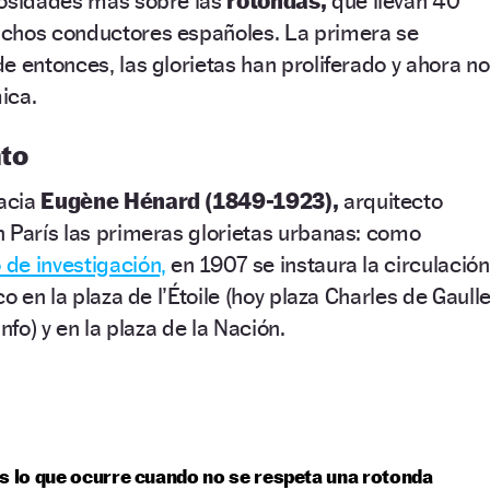
iosidades más sobre las
rotondas,
que llevan 40
chos conductores españoles. La primera se
e entonces, las glorietas han proliferado y ahora no
ica.
nto
hacia
Eugène Hénard (1849-1923),
arquitecto
 París las primeras glorietas urbanas: como
 de investigación,
en 1907 se instaura la circulación
o en la plaza de l’Étoile (hoy plaza Charles de Gaulle
nfo) y en la plaza de la Nación.
s lo que ocurre cuando no se respeta una rotonda