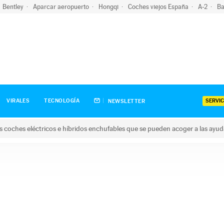
Bentley
Aparcar aeropuerto
Hongqi
Coches viejos España
A-2
Ba
SERVIC
VIRALES
TECNOLOGÍA
NEWSLETTER
s coches eléctricos e híbridos enchufables que se pueden acoger a las ayu
hes eléctricos e híbridos enchufables que se pueden acoger a la