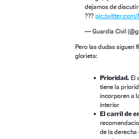
dejamos de discutir
???
pic.twitter.co
— Guardia Civil (@g
Pero las dudas siguen f
glorieta:
Prioridad.
El 
tiene la prior
incorporen a la
interior
El carril de 
recomendacion
de la derecha 