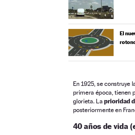
El nue
roton
En 1925, se construye l
primera época, tienen pr
glorieta. La
prioridad d
posteriormente en Franc
40 años de vida 