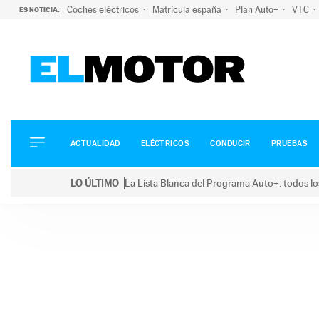
Coches eléctricos
Matrícula españa
Plan Auto+
VTC
ES NOTICIA:
ACTUALIDAD
ELÉCTRICOS
CONDUCIR
ACTUALIDAD
ELÉCTRICOS
CONDUCIR
PRUEBAS
PRUEBAS
Saltar
VIRALES
LO ÚLTIMO
La Lista Blanca del Programa Auto+: todos lo
al
PODCAST
LO ÚLTIMO
La Lista Blanca del Programa Auto+: todos los coc
contenido
MOTOS
TECNOLOGÍA
SUPERCOCHES
MOTORTV
PREMIOS
SERVICIOS