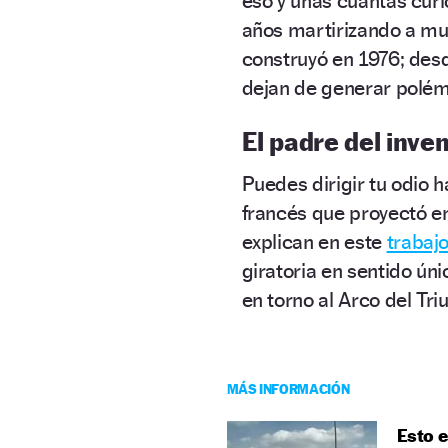
eso y unas cuantas cur
años martirizando a mu
construyó en 1976; desd
dejan de generar polém
El padre del inve
Puedes dirigir tu odio 
francés que proyectó en
explican en este
trabajo
giratoria en sentido únic
en torno al Arco del Triu
MÁS INFORMACIÓN
Esto e