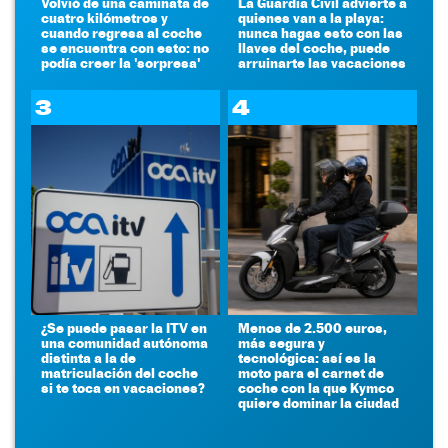
Volvió de una caminata de
La Guardia Civil advierte a
cuatro kilómetros y
quienes van a la playa:
cuando regresa al coche
nunca hagas esto con las
se encuentra con esto: no
llaves del coche, puede
podía creer la 'sorpresa'
arruinarte las vacaciones
3
4
¿Se puede pasar la ITV en
Menos de 2.500 euros,
una comunidad autónoma
más segura y
distinta a la de
tecnológica: así es la
matriculación del coche
moto para el carnet de
si te toca en vacaciones?
coche con la que Kymco
quiere dominar la ciudad