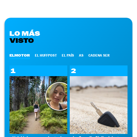
LO MÁS
VISTO
ELMOTOR
EL HUFFPOST
EL PAÍS
AS
CADENA SER
1
2