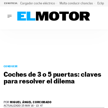
Cargador coche eléctrico
Multa conducir chanclas
Eclipse
ES NOTICIA:
LO ÚLTIMO
El hiperdeportivo que desafía todas las tendencias: V12 a
LO ÚLTIMO
El hiperdeportivo que desafía todas las tendencias: V12 at
ACTUALIDAD
ELÉCTRICOS
CONDUCIR
PRUEBAS
Saltar
VIRALES
al
CONDUCIR
PODCAST
contenido
Coches de 3 o 5 puertas: claves
MOTOS
para resolver el dilema
TECNOLOGÍA
SUPERCOCHES
MOTORTV
PREMIOS
MIGUEL ÁNGEL CORCOBADO
POR
SERVICIOS
ACTUALIZADO 25 MAY 16 - 13: 47