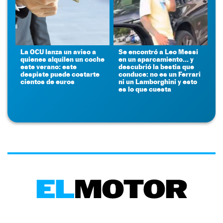
La OCU lanza un aviso a
Se encontró a Leo Messi
quienes alquilen un coche
en un aparcamiento... y
este verano: este
descubrió la bestia que
despiste puede costarte
conduce: no es un Ferrari
cientos de euros
ni un Lamborghini y esto
es lo que cuesta