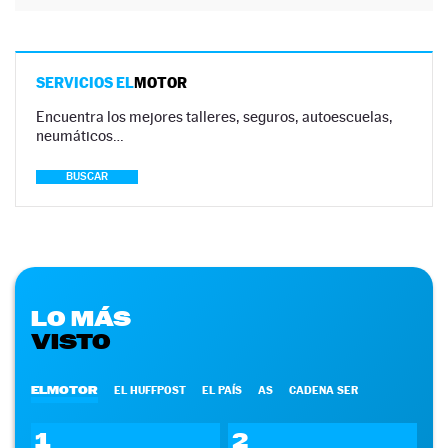
SERVICIOS EL
MOTOR
Encuentra los mejores talleres, seguros, autoescuelas,
neumáticos…
BUSCAR
LO MÁS
VISTO
ELMOTOR
EL HUFFPOST
EL PAÍS
AS
CADENA SER
1
2