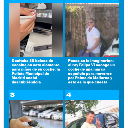
Ocultaba 30 bolsas de
Pocos se lo imaginarían:
cocaína en este elemento
el rey Felipe VI escoge un
para niños de su coche: la
coche de una marca
Policía Municipal de
española para moverse
Madrid acabó
por Palma de Mallorca y
descubriéndola
esto es lo que cuesta
3
4