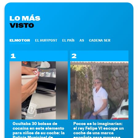
LO MÁS
VISTO
ELMOTOR
EL HUFFPOST
EL PAÍS
AS
CADENA SER
1
2
Ocultaba 30 bolsas de
Pocos se lo imaginarían:
cocaína en este elemento
el rey Felipe VI escoge un
para niños de su coche: la
coche de una marca
Policía Municipal de
española para moverse