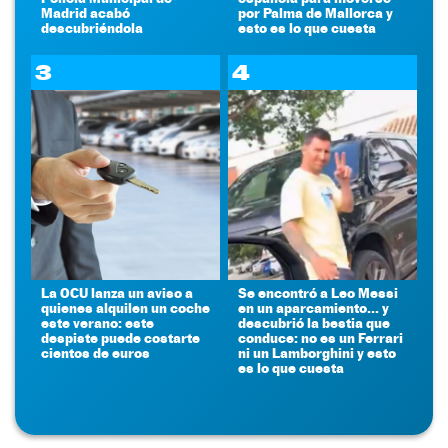
Madrid acabó
por Palma de Mallorca y
descubriéndola
esto es lo que cuesta
3
4
La OCU lanza un aviso a
Se encontró a Leo Messi
quienes alquilen un coche
en un aparcamiento... y
este verano: este
descubrió la bestia que
despiste puede costarte
conduce: no es un Ferrari
cientos de euros
ni un Lamborghini y esto
es lo que cuesta