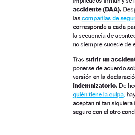
implicados firman y se
accidente (DAA).
Desp
las
compañías de segu
corresponde a cada pa
la secuencia de acontec
no siempre sucede de 
Tras
sufrir un acciden
ponerse de acuerdo sob
versión en la declarac
indemnizatorio.
De hec
quién tiene la culpa,
hay
aceptan ni tan siquiera
seguro con el otro con