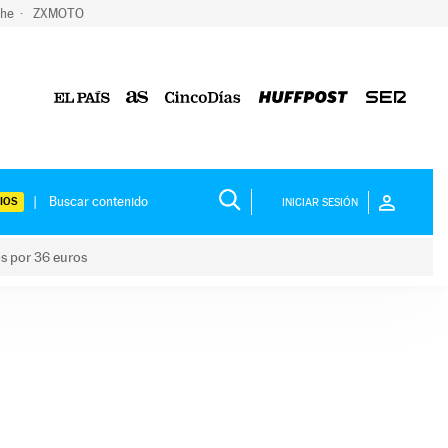
che
ZXMOTO
IOS
INICIAR SESIÓN
os por 36 euros
los niños por 36 euros