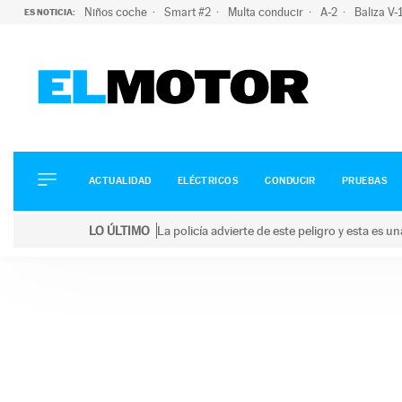
Niños coche
Smart #2
Multa conducir
A-2
Baliza V
ES NOTICIA:
ACTUALIDAD
ELÉCTRICOS
CONDUCIR
ACTUALIDAD
ELÉCTRICOS
CONDUCIR
PRUEBAS
PRUEBAS
Saltar
VIRALES
LO ÚLTIMO
La policía advierte de este peligro y esta es 
al
PODCAST
LO ÚLTIMO
La policía advierte de este peligro y esta es una bu
contenido
MOTOS
TECNOLOGÍA
SUPERCOCHES
MOTORTV
PREMIOS
SERVICIOS