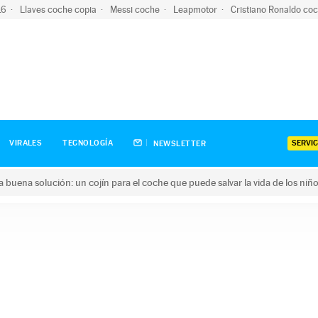
-16
Llaves coche copia
Messi coche
Leapmotor
Cristiano Ronaldo co
SERVIC
VIRALES
TECNOLOGÍA
NEWSLETTER
una buena solución: un cojín para el coche que puede salvar la vida de los niñ
ena solución: un cojín para el coche que puede salvar la vida de 