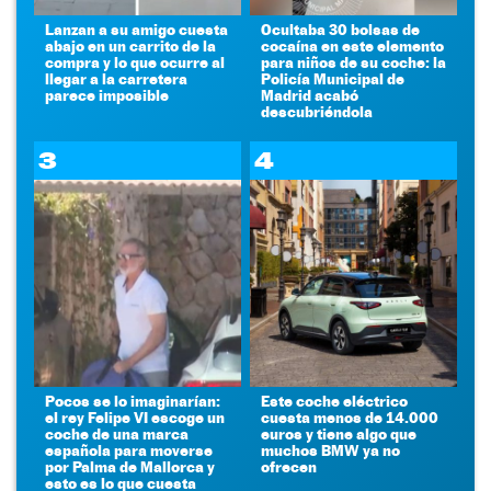
Lanzan a su amigo cuesta
Ocultaba 30 bolsas de
abajo en un carrito de la
cocaína en este elemento
compra y lo que ocurre al
para niños de su coche: la
llegar a la carretera
Policía Municipal de
parece imposible
Madrid acabó
descubriéndola
3
4
Pocos se lo imaginarían:
Este coche eléctrico
el rey Felipe VI escoge un
cuesta menos de 14.000
coche de una marca
euros y tiene algo que
española para moverse
muchos BMW ya no
por Palma de Mallorca y
ofrecen
esto es lo que cuesta