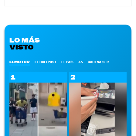
LO MÁS
VISTO
ELMOTOR
EL HUFFPOST
EL PAÍS
AS
CADENA SER
1
2