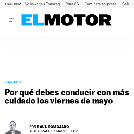
Volkswagen Touareg
Ruta 66
Caminata sorpresa
Gafas 
ES NOTICIA:
LO ÚLTIMO
Ni se te ocurra usar las gafas del eclipse al volante: el moti
LO ÚLTIMO
Ni se te ocurra usar las gafas del eclipse al volante: el motiv
ACTUALIDAD
ELÉCTRICOS
CONDUCIR
PRUEBAS
Saltar
VIRALES
al
CONDUCIR
PODCAST
contenido
Por qué debes conducir con más
MOTOS
cuidado los viernes de mayo
TECNOLOGÍA
SUPERCOCHES
MOTORTV
PREMIOS
RAÚL ROMOJARO
POR
SERVICIOS
ACTUALIZADO 05 MAY 21 - 00: 29