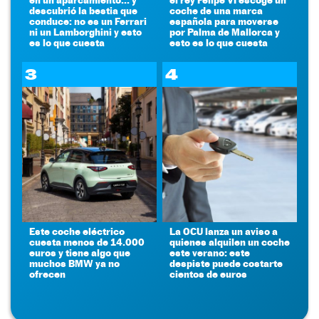
descubrió la bestia que
coche de una marca
conduce: no es un Ferrari
española para moverse
ni un Lamborghini y esto
por Palma de Mallorca y
es lo que cuesta
esto es lo que cuesta
3
4
Este coche eléctrico
La OCU lanza un aviso a
cuesta menos de 14.000
quienes alquilen un coche
euros y tiene algo que
este verano: este
muchos BMW ya no
despiste puede costarte
ofrecen
cientos de euros