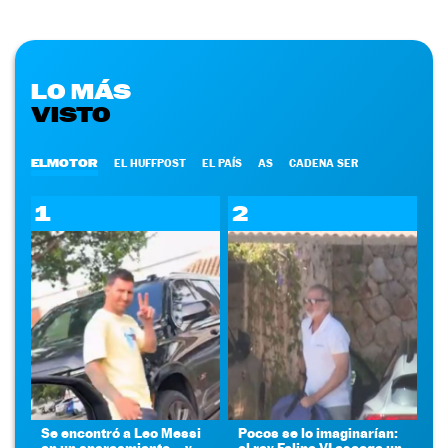
LO MÁS
VISTO
ELMOTOR
EL HUFFPOST
EL PAÍS
AS
CADENA SER
1
2
Se encontró a Leo Messi
Pocos se lo imaginarían:
en un aparcamiento... y
el rey Felipe VI escoge un