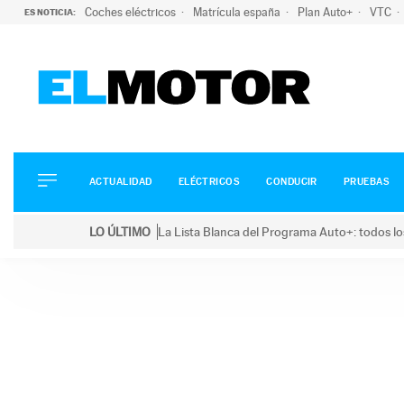
Coches eléctricos
Matrícula españa
Plan Auto+
VTC
ES NOTICIA:
ACTUALIDAD
ELÉCTRICOS
CONDUCIR
ACTUALIDAD
ELÉCTRICOS
CONDUCIR
PRUEBAS
PRUEBAS
Saltar
VIRALES
LO ÚLTIMO
La Lista Blanca del Programa Auto+: todos lo
al
PODCAST
LO ÚLTIMO
La Lista Blanca del Programa Auto+: todos los coc
contenido
MOTOS
TECNOLOGÍA
SUPERCOCHES
MOTORTV
PREMIOS
SERVICIOS