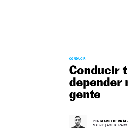
NEWSLETTER
SÍGUENOS
CONDUCIR
Conducir t
depender m
gente
MARIO HERRÁE
POR
MADRID |
ACTUALIZADO 0