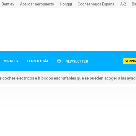
Bentley
Aparcar aeropuerto
Hongqi
Coches viejos España
A-2
Ba
SERVIC
VIRALES
TECNOLOGÍA
NEWSLETTER
s coches eléctricos e híbridos enchufables que se pueden acoger a las ayu
hes eléctricos e híbridos enchufables que se pueden acoger a la