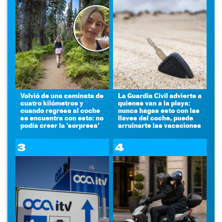
Volvió de una caminata de
La Guardia Civil advierte a
cuatro kilómetros y
quienes van a la playa:
cuando regresa al coche
nunca hagas esto con las
se encuentra con esto: no
llaves del coche, puede
podía creer la 'sorpresa'
arruinarte las vacaciones
3
4