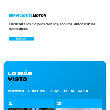
SERVICIOS EL
MOTOR
Encuentra los mejores talleres, seguros, autoescuelas,
neumáticos…
BUSCAR
LO MÁS
VISTO
ELMOTOR
EL HUFFPOST
EL PAÍS
AS
CADENA SER
1
2