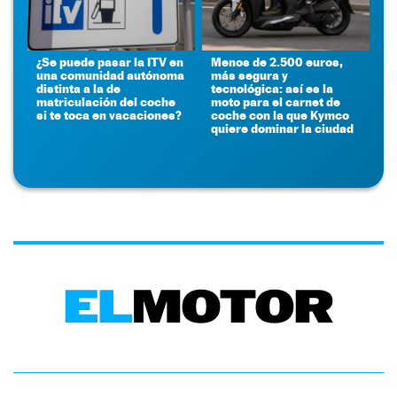
¿Se puede pasar la ITV en
Menos de 2.500 euros,
una comunidad autónoma
más segura y
distinta a la de
tecnológica: así es la
matriculación del coche
moto para el carnet de
si te toca en vacaciones?
coche con la que Kymco
quiere dominar la ciudad