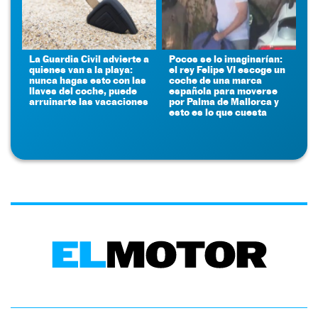
La Guardia Civil advierte a
Pocos se lo imaginarían:
quienes van a la playa:
el rey Felipe VI escoge un
nunca hagas esto con las
coche de una marca
llaves del coche, puede
española para moverse
arruinarte las vacaciones
por Palma de Mallorca y
esto es lo que cuesta