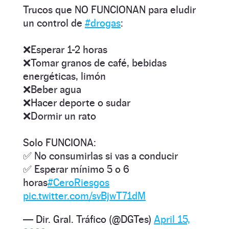
Trucos que NO FUNCIONAN para eludir
un control de
#drogas
:
❌Esperar 1-2 horas
❌Tomar granos de café, bebidas
energéticas, limón
❌Beber agua
❌Hacer deporte o sudar
❌Dormir un rato
Solo FUNCIONA:
✅ No consumirlas si vas a conducir
✅ Esperar mínimo 5 o 6
horas
#CeroRiesgos
pic.twitter.com/svBjwT71dM
— Dir. Gral. Tráfico (@DGTes)
April 15,