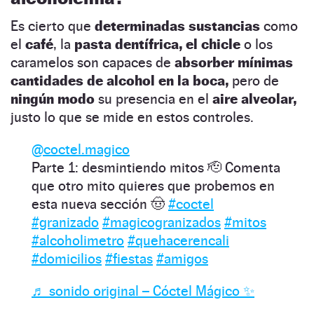
Es cierto que
determinadas sustancias
como
el
café
, la
pasta dentífrica, el chicle
o los
caramelos son capaces de
absorber mínimas
cantidades de alcohol en la boca,
pero de
ningún modo
su presencia en el
aire alveolar,
justo lo que se mide en estos controles.
@coctel.magico
Parte 1: desmintiendo mitos 🫡 Comenta
que otro mito quieres que probemos en
esta nueva sección 🤠
#coctel
#granizado
#magicogranizados
#mitos
#alcoholimetro
#quehacerencali
#domicilios
#fiestas
#amigos
♬ sonido original – Cóctel Mágico ✨