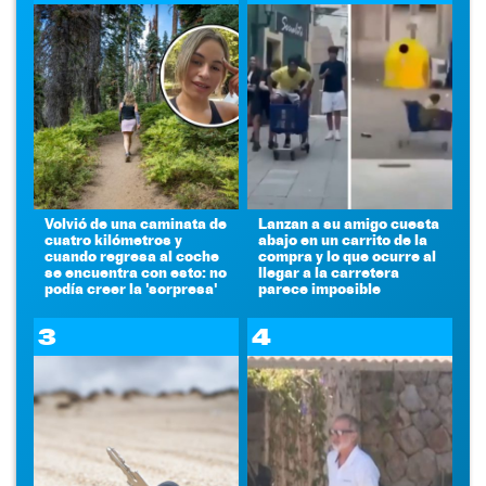
Volvió de una caminata de
Lanzan a su amigo cuesta
cuatro kilómetros y
abajo en un carrito de la
cuando regresa al coche
compra y lo que ocurre al
se encuentra con esto: no
llegar a la carretera
podía creer la 'sorpresa'
parece imposible
3
4