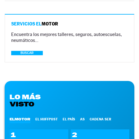
SERVICIOS EL
MOTOR
Encuentra los mejores talleres, seguros, autoescuelas,
neumáticos…
BUSCAR
LO MÁS
VISTO
ELMOTOR
EL HUFFPOST
EL PAÍS
AS
CADENA SER
1
2