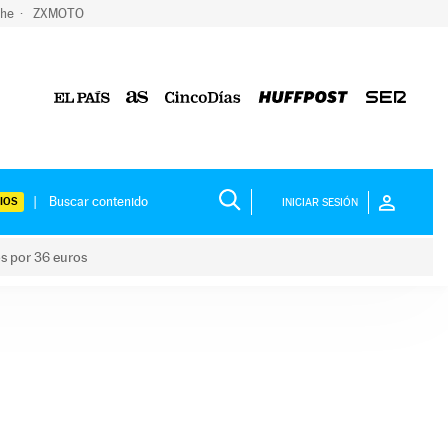
che
ZXMOTO
IOS
INICIAR SESIÓN
os por 36 euros
los niños por 36 euros