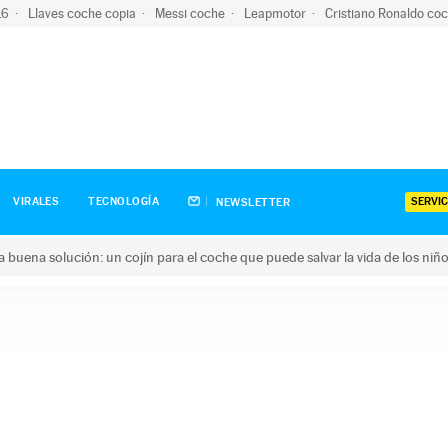
-16
Llaves coche copia
Messi coche
Leapmotor
Cristiano Ronaldo co
SERVIC
VIRALES
TECNOLOGÍA
NEWSLETTER
una buena solución: un cojín para el coche que puede salvar la vida de los niñ
ena solución: un cojín para el coche que puede salvar la vida de 