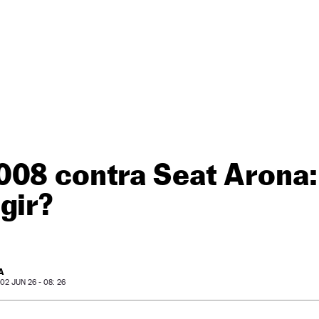
008 contra Seat Arona:
gir?
A
2 JUN 26 - 08: 26