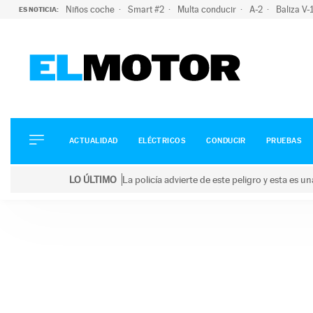
Niños coche
Smart #2
Multa conducir
A-2
Baliza V
ES NOTICIA:
ACTUALIDAD
ELÉCTRICOS
CONDUCIR
ACTUALIDAD
ELÉCTRICOS
CONDUCIR
PRUEBAS
PRUEBAS
Saltar
VIRALES
LO ÚLTIMO
La policía advierte de este peligro y esta es 
al
PODCAST
LO ÚLTIMO
La policía advierte de este peligro y esta es una bu
contenido
MOTOS
TECNOLOGÍA
SUPERCOCHES
MOTORTV
PREMIOS
SERVICIOS