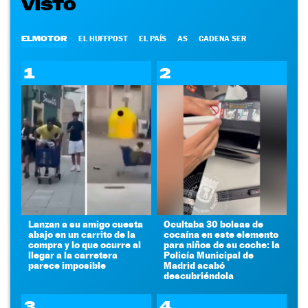
VISTO
ELMOTOR
EL HUFFPOST
EL PAÍS
AS
CADENA SER
1
2
Lanzan a su amigo cuesta
Ocultaba 30 bolsas de
abajo en un carrito de la
cocaína en este elemento
compra y lo que ocurre al
para niños de su coche: la
llegar a la carretera
Policía Municipal de
parece imposible
Madrid acabó
descubriéndola
3
4