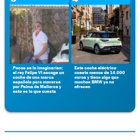
Pocos se lo imaginarían:
Este coche eléctrico
el rey Felipe VI escoge un
cuesta menos de 14.000
coche de una marca
euros y tiene algo que
española para moverse
muchos BMW ya no
por Palma de Mallorca y
ofrecen
esto es lo que cuesta