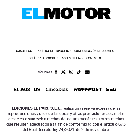
AVISO LEGAL
POLÍTICA DE PRIVACIDAD
CONFIGURACIÓN DE COOKIES
POLÍTICA DE COOKIES
ACCESIBILIDAD
CONTACTO
SÍGUENOS:
EDICIONES EL PAIS, S.L.U.
realiza una reserva expresa de las
reproducciones y usos de las obras y otras prestaciones accesibles
desde este sitio web a medios de lectura mecánica u otros medios
que resulten adecuados a tal fin de conformidad con el artículo 67.3
del Real Decreto-ley 24/2021, de 2 de noviembre.