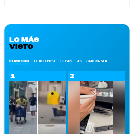
LO MÁS
VISTO
ELMOTOR
EL HUFFPOST
EL PAÍS
AS
CADENA SER
1
2