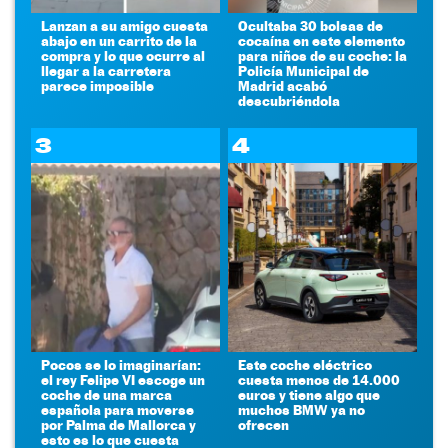
Lanzan a su amigo cuesta
Ocultaba 30 bolsas de
abajo en un carrito de la
cocaína en este elemento
compra y lo que ocurre al
para niños de su coche: la
llegar a la carretera
Policía Municipal de
parece imposible
Madrid acabó
descubriéndola
3
4
Pocos se lo imaginarían:
Este coche eléctrico
el rey Felipe VI escoge un
cuesta menos de 14.000
coche de una marca
euros y tiene algo que
española para moverse
muchos BMW ya no
por Palma de Mallorca y
ofrecen
esto es lo que cuesta