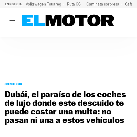
Volkswagen Touareg
Ruta 66
Caminata sorpresa
Gafas 
ES NOTICIA:
LO ÚLTIMO
Ni se te ocurra usar las gafas del eclipse al volante: el moti
LO ÚLTIMO
Ni se te ocurra usar las gafas del eclipse al volante: el motiv
ACTUALIDAD
ELÉCTRICOS
CONDUCIR
PRUEBAS
Saltar
VIRALES
al
CONDUCIR
PODCAST
contenido
Dubái, el paraíso de los coches
MOTOS
de lujo donde este descuido te
TECNOLOGÍA
puede costar una multa: no
SUPERCOCHES
MOTORTV
pasan ni una a estos vehículos
PREMIOS
SERVICIOS