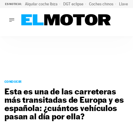
Alquilar coche Ibiza
DGT eclipse
Coches chinos
Llaves 
ES NOTICIA:
LO ÚLTIMO
Hongqi prepara su desembarco en España: SUV eléctricos c
LO ÚLTIMO
Hongqi prepara su desembarco en España: SUV eléctricos c
ACTUALIDAD
ELÉCTRICOS
CONDUCIR
PRUEBAS
Saltar
VIRALES
al
CONDUCIR
PODCAST
contenido
Esta es una de las carreteras
MOTOS
más transitadas de Europa y es
TECNOLOGÍA
española: ¿cuántos vehículos
SUPERCOCHES
MOTORTV
pasan al día por ella?
PREMIOS
SERVICIOS