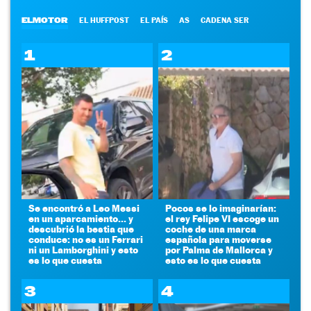
ELMOTOR
EL HUFFPOST
EL PAÍS
AS
CADENA SER
1
2
Se encontró a Leo Messi
Pocos se lo imaginarían:
en un aparcamiento... y
el rey Felipe VI escoge un
descubrió la bestia que
coche de una marca
conduce: no es un Ferrari
española para moverse
ni un Lamborghini y esto
por Palma de Mallorca y
es lo que cuesta
esto es lo que cuesta
3
4