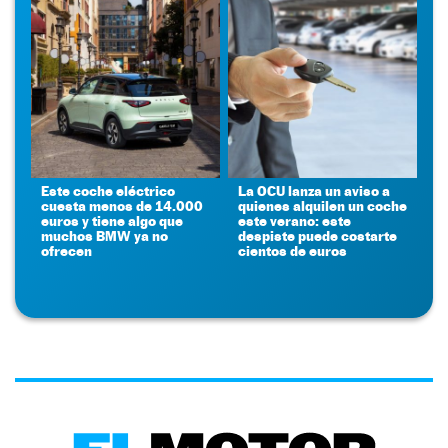
Este coche eléctrico
La OCU lanza un aviso a
cuesta menos de 14.000
quienes alquilen un coche
euros y tiene algo que
este verano: este
muchos BMW ya no
despiste puede costarte
ofrecen
cientos de euros