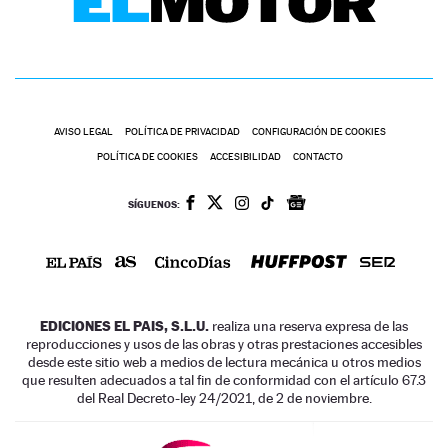
AVISO LEGAL
POLÍTICA DE PRIVACIDAD
CONFIGURACIÓN DE COOKIES
POLÍTICA DE COOKIES
ACCESIBILIDAD
CONTACTO
SÍGUENOS:
EDICIONES EL PAIS, S.L.U.
realiza una reserva expresa de las
reproducciones y usos de las obras y otras prestaciones accesibles
desde este sitio web a medios de lectura mecánica u otros medios
que resulten adecuados a tal fin de conformidad con el artículo 67.3
del Real Decreto-ley 24/2021, de 2 de noviembre.