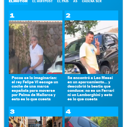
ELMOTOR
EL HUFFPOST
EL PAÍS
AS
CADENA SER
1
2
Pocos se lo imaginarían:
Se encontró a Leo Messi
el rey Felipe VI escoge un
en un aparcamiento... y
coche de una marca
descubrió la bestia que
española para moverse
conduce: no es un Ferrari
por Palma de Mallorca y
ni un Lamborghini y esto
esto es lo que cuesta
es lo que cuesta
3
4