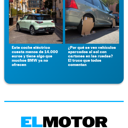
Este coche eléctrico
¿Por qué se ven vehículos
cuesta menos de 14.000
aparcados al sol con
euros y tiene algo que
cartones en las ruedas?
muchos BMW ya no
El truco que todos
ofrecen
comentan