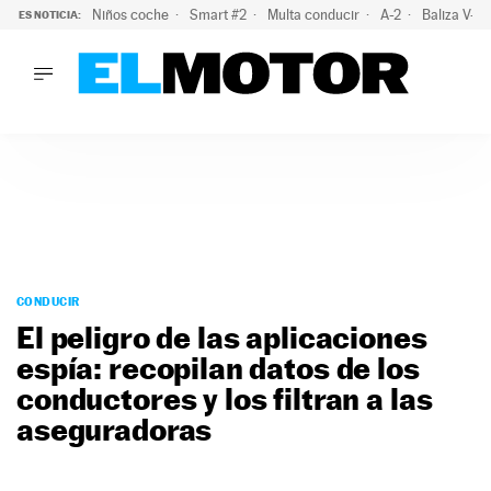
Niños coche
Smart #2
Multa conducir
A-2
Baliza V-1
ES NOTICIA:
LO ÚLTIMO
La policía advierte de este peligro y esta es una buena soluc
LO ÚLTIMO
La policía advierte de este peligro y esta es una buena soluci
ACTUALIDAD
ELÉCTRICOS
CONDUCIR
PRUEBAS
Saltar
VIRALES
al
CONDUCIR
PODCAST
contenido
El peligro de las aplicaciones
MOTOS
espía: recopilan datos de los
TECNOLOGÍA
conductores y los filtran a las
SUPERCOCHES
MOTORTV
aseguradoras
PREMIOS
SERVICIOS