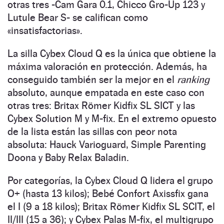
otras tres -Cam Gara 0.1, Chicco Gro-Up 123 y
Lutule Bear S- se califican como
«insatisfactorias».
La silla Cybex Cloud Q es la única que obtiene la
máxima valoración en protección. Además, ha
conseguido también ser la mejor en el
ranking
absoluto, aunque empatada en este caso con
otras tres: Britax Römer Kidfix SL SICT y las
Cybex Solution M y M-fix. En el extremo opuesto
de la lista están las sillas con peor nota
absoluta: Hauck Varioguard, Simple Parenting
Doona y Baby Relax Baladin.
Por categorías, la Cybex Cloud Q lidera el grupo
O+ (hasta 13 kilos); Bebé Confort Axissfix gana
el I (9 a 18 kilos); Britax Römer Kidfix SL SCIT, el
II/III (15 a 36); y Cybex Palas M-fix, el multigrupo