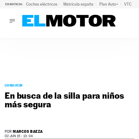
Coches eléctricos
Matrícula españa
Plan Auto+
VTC
ES NOTICIA:
LO ÚLTIMO
La Lista Blanca del Programa Auto+: todos los coches eléct
LO ÚLTIMO
La Lista Blanca del Programa Auto+: todos los coches eléctr
ACTUALIDAD
ELÉCTRICOS
CONDUCIR
PRUEBAS
Saltar
VIRALES
al
CONDUCIR
PODCAST
contenido
En busca de la silla para niños
MOTOS
más segura
TECNOLOGÍA
SUPERCOCHES
MOTORTV
PREMIOS
MARCOS BAEZA
POR
SERVICIOS
02 JUN 15 - 13: 04