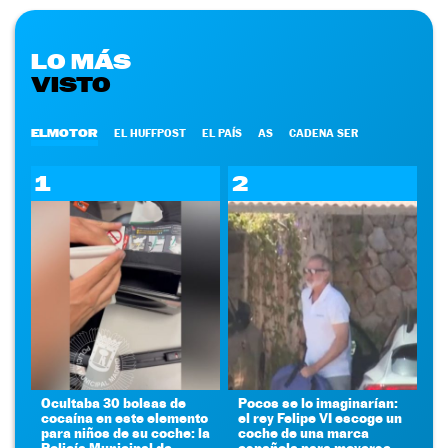
LO MÁS
VISTO
ELMOTOR
EL HUFFPOST
EL PAÍS
AS
CADENA SER
1
2
Ocultaba 30 bolsas de
Pocos se lo imaginarían:
cocaína en este elemento
el rey Felipe VI escoge un
para niños de su coche: la
coche de una marca
Policía Municipal de
española para moverse