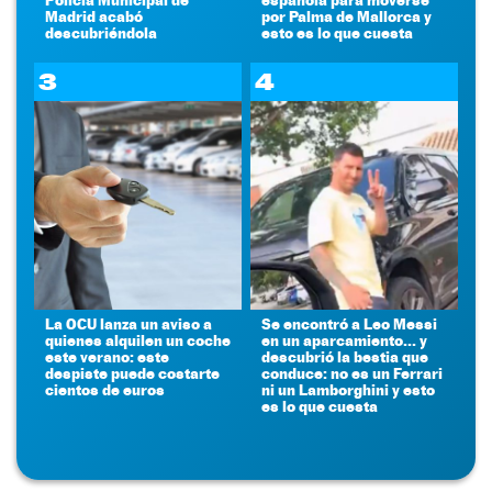
Madrid acabó
por Palma de Mallorca y
descubriéndola
esto es lo que cuesta
3
4
La OCU lanza un aviso a
Se encontró a Leo Messi
quienes alquilen un coche
en un aparcamiento... y
este verano: este
descubrió la bestia que
despiste puede costarte
conduce: no es un Ferrari
cientos de euros
ni un Lamborghini y esto
es lo que cuesta