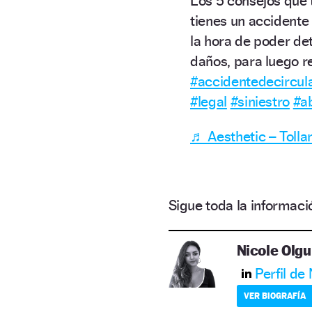
Los 5 consejos que 
tienes un accidente
la hora de poder de
daños, para luego 
#accidentedecircul
#legal
#siniestro
#a
♬ Aesthetic – Tolla
Sigue toda la informa
Nicole Olgu
Perfil de
VER BIOGRAFÍA