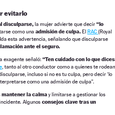
r evitarlo
l disculparse,
la mujer advierte que decir
“lo
tarse como una
admisión de culpa.
El
RAC
(Royal
lda esta advertencia, señalando que disculparse
clamación ante el seguro.
 la exagente señaló:
“Ten cuidado con lo que dices
e
, tanto al otro conductor como a quienes te rodean
sculparse, incluso si no es tu culpa, pero decir ‘lo
nterpretarse como una admisión de culpa”.
s
mantener la calma
y limitarse a gestionar los
incidente. Algunos
consejos clave tras un