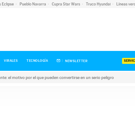
s Eclipse
Pueblo Navarra
Cupra Star Wars
Truco Hyundai
Líneas ver
SERVIC
VIRALES
TECNOLOGÍA
NEWSLETTER
olante: el motivo por el que pueden convertirse en un serio peligro
e: el motivo por el que pueden convertirse en un serio peligro