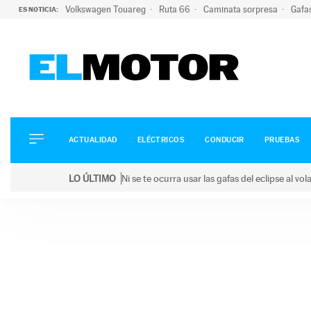
Volkswagen Touareg
Ruta 66
Caminata sorpresa
Gafa
ES NOTICIA:
ACTUALIDAD
ELÉCTRICOS
CONDUCIR
ACTUALIDAD
ELÉCTRICOS
CONDUCIR
PRUEBAS
PRUEBAS
Saltar
VIRALES
LO ÚLTIMO
Ni se te ocurra usar las gafas del eclipse al v
al
PODCAST
LO ÚLTIMO
Ni se te ocurra usar las gafas del eclipse al volant
contenido
MOTOS
TECNOLOGÍA
SUPERCOCHES
MOTORTV
PREMIOS
SERVICIOS