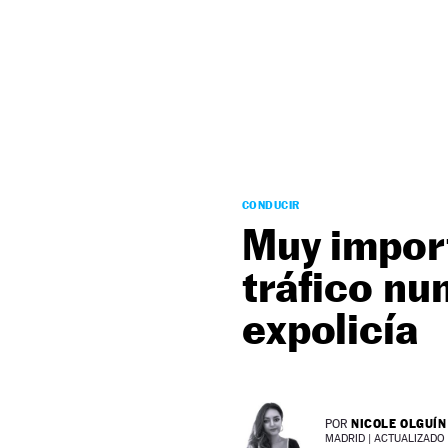
NEWSLETTER
SÍGUENOS
CONDUCIR
Muy import
tráfico nu
expolicía
NICOLE OLGUÍN
POR
MADRID |
ACTUALIZADO 0