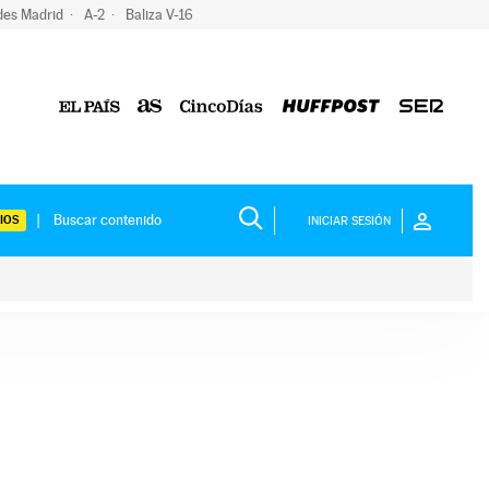
des Madrid
A-2
Baliza V-16
IOS
INICIAR SESIÓN