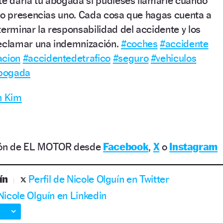
te daría tu abogada si pudieses llamarle cuando
 o presencias uno. Cada cosa que hagas cuenta a
terminar la responsabilidad del accidente y los
reclamar una indemnización.
#coches
#accidente
acion
#accidentedetrafico
#seguro
#vehiculos
bogada
n Kim
ción de EL MOTOR desde
Facebook
,
X
o
Instagram
ín
Perfil de Nicole Olguín en Twitter
 Nicole Olguín en Linkedin