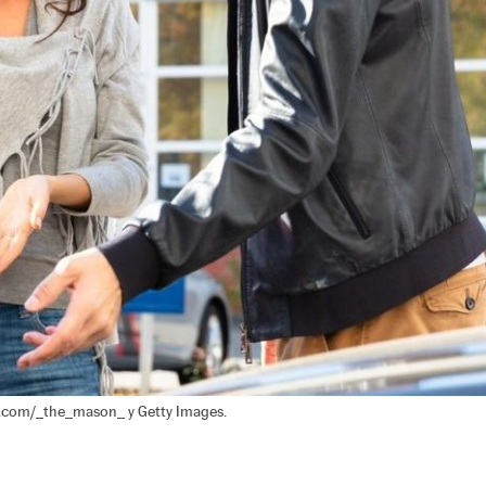
m.com/_the_mason_ y Getty Images.