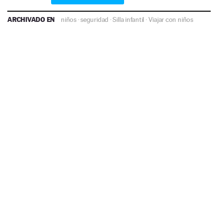
ARCHIVADO EN
niños
·
seguridad
·
Silla infantil
·
Viajar con niños