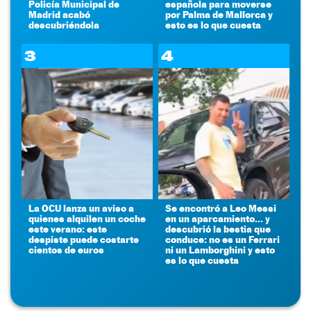
Policía Municipal de
española para moverse
Madrid acabó
por Palma de Mallorca y
descubriéndola
esto es lo que cuesta
3
4
La OCU lanza un aviso a
Se encontró a Leo Messi
quienes alquilen un coche
en un aparcamiento... y
este verano: este
descubrió la bestia que
despiste puede costarte
conduce: no es un Ferrari
cientos de euros
ni un Lamborghini y esto
es lo que cuesta