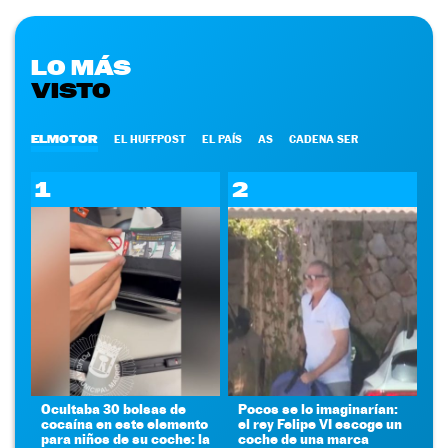
LO MÁS
VISTO
ELMOTOR
EL HUFFPOST
EL PAÍS
AS
CADENA SER
1
2
Ocultaba 30 bolsas de
Pocos se lo imaginarían:
cocaína en este elemento
el rey Felipe VI escoge un
para niños de su coche: la
coche de una marca