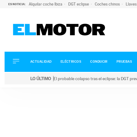
Alquilar coche Ibiza
DGT eclipse
Coches chinos
Llaves
ES NOTICIA:
ACTUALIDAD
ELÉCTRICOS
CONDUCIR
ACTUALIDAD
ELÉCTRICOS
CONDUCIR
PRUEBAS
PRUEBAS
Saltar
VIRALES
LO ÚLTIMO
El probable colapso tras el eclipse: la DGT p
al
PODCAST
LO ÚLTIMO
El probable colapso tras el eclipse: la DGT prevé u
contenido
MOTOS
TECNOLOGÍA
SUPERCOCHES
MOTORTV
PREMIOS
SERVICIOS