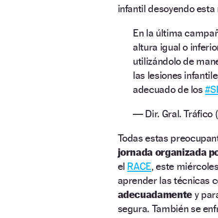
infantil desoyendo est
En la última campa
altura igual o infer
utilizándolo de man
las lesiones infanti
adecuado de los
#S
— Dir. Gral. Tráfic
Todas estas preocupan
jornada organizada 
el
RACE
, este miércole
aprender las técnicas 
adecuadamente
y par
segura. También se enf