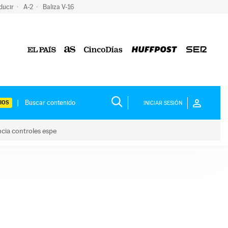
ducir
A-2
Baliza V-16
IOS
INICIAR SESIÓN
ncia controles espe
 y anuncia controles espe