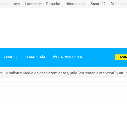
 coche playa
Lamborghini Revuelto
Niños coche
Smart #2
Multa con
SERVIC
VIRALES
TECNOLOGÍA
NEWSLETTER
revé un millón y medio de desplazamientos, pide “extremar la atención” y anu
n millón y medio de desplazamientos, pide “extremar la atención”