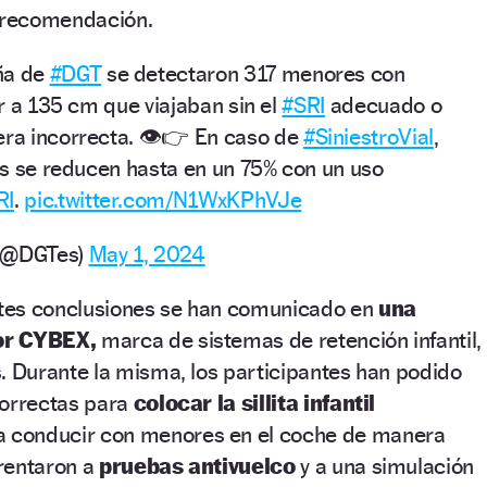
a recomendación.
ña de
#DGT
se detectaron 317 menores con
ior a 135 cm que viajaban sin el
#SRI
adecuado o
era incorrecta. 👁️👉 En caso de
#SiniestroVial
,
les se reducen hasta en un 75% con un uso
RI
.
pic.twitter.com/N1WxKPhVJe
o (@DGTes)
May 1, 2024
tes conclusiones se han comunicado en
una
por CYBEX,
marca de sistemas de retención infantil, 
s. Durante la misma, los participantes han podido
correctas para
colocar la sillita infantil
a conducir con menores en el coche de manera
rentaron a
pruebas antivuelco
y a una simulación