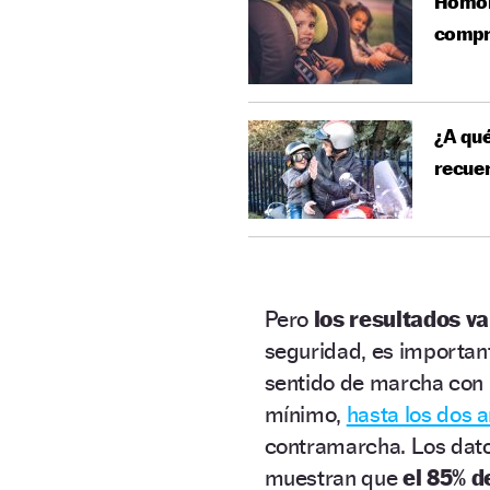
Homolo
compra
¿A qué
recue
Pero
los resultados va
seguridad, es importan
sentido de marcha con 
mínimo,
hasta los dos 
contramarcha. Los datos
muestran que
el 85% d