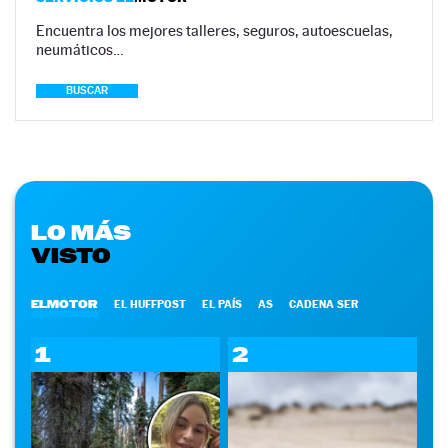
Encuentra los mejores talleres, seguros, autoescuelas,
neumáticos…
BUSCAR
LO MÁS
VISTO
ELMOTOR
EL HUFFPOST
EL PAÍS
AS
CADENA SER
1
2