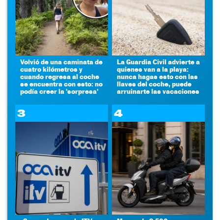
Volvió de una caminata de
La Guardia Civil advierte a
cuatro kilómetros y
quienes van a la playa:
cuando regresa al coche
nunca hagas esto con las
se encuentra con esto: no
llaves del coche, puede
podía creer la 'sorpresa'
arruinarte las vacaciones
3
4