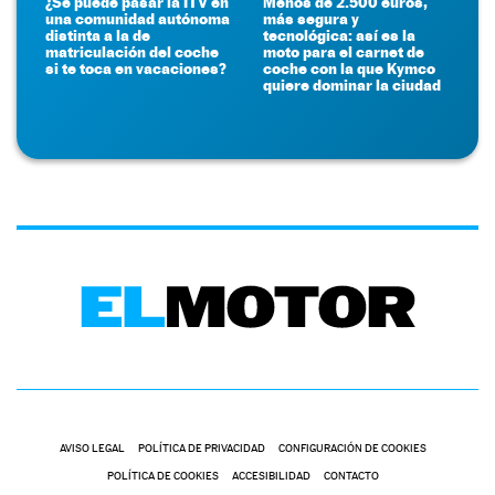
¿Se puede pasar la ITV en
Menos de 2.500 euros,
una comunidad autónoma
más segura y
distinta a la de
tecnológica: así es la
matriculación del coche
moto para el carnet de
si te toca en vacaciones?
coche con la que Kymco
quiere dominar la ciudad
AVISO LEGAL
POLÍTICA DE PRIVACIDAD
CONFIGURACIÓN DE COOKIES
POLÍTICA DE COOKIES
ACCESIBILIDAD
CONTACTO