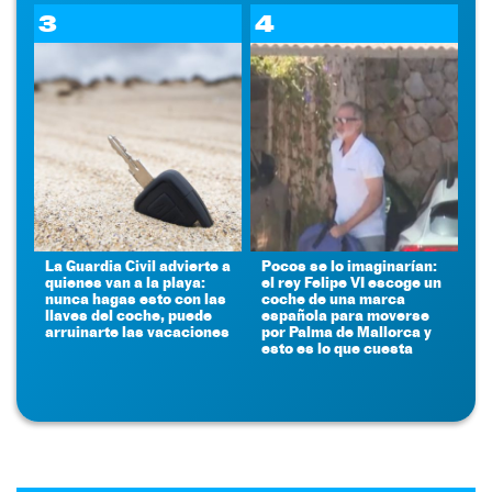
3
4
La Guardia Civil advierte a
Pocos se lo imaginarían:
quienes van a la playa:
el rey Felipe VI escoge un
nunca hagas esto con las
coche de una marca
llaves del coche, puede
española para moverse
arruinarte las vacaciones
por Palma de Mallorca y
esto es lo que cuesta