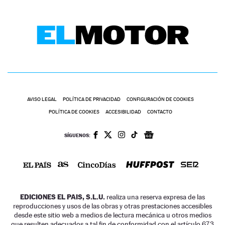
AVISO LEGAL
POLÍTICA DE PRIVACIDAD
CONFIGURACIÓN DE COOKIES
POLÍTICA DE COOKIES
ACCESIBILIDAD
CONTACTO
SÍGUENOS:
EDICIONES EL PAIS, S.L.U.
realiza una reserva expresa de las
reproducciones y usos de las obras y otras prestaciones accesibles
desde este sitio web a medios de lectura mecánica u otros medios
que resulten adecuados a tal fin de conformidad con el artículo 67.3