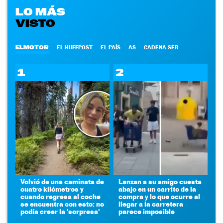
LO MÁS
VISTO
ELMOTOR
EL HUFFPOST
EL PAÍS
AS
CADENA SER
1
2
Volvió de una caminata de
Lanzan a su amigo cuesta
cuatro kilómetros y
abajo en un carrito de la
cuando regresa al coche
compra y lo que ocurre al
se encuentra con esto: no
llegar a la carretera
podía creer la 'sorpresa'
parece imposible