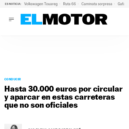
Volkswagen Touareg
Ruta 66
Caminata sorpresa
Gafas 
ES NOTICIA:
LO ÚLTIMO
Ni se te ocurra usar las gafas del eclipse al volante: el moti
LO ÚLTIMO
Ni se te ocurra usar las gafas del eclipse al volante: el motiv
ACTUALIDAD
ELÉCTRICOS
CONDUCIR
PRUEBAS
Saltar
VIRALES
al
CONDUCIR
PODCAST
contenido
Hasta 30.000 euros por circular
MOTOS
y aparcar en estas carreteras
TECNOLOGÍA
que no son oficiales
SUPERCOCHES
MOTORTV
PREMIOS
SERVICIOS