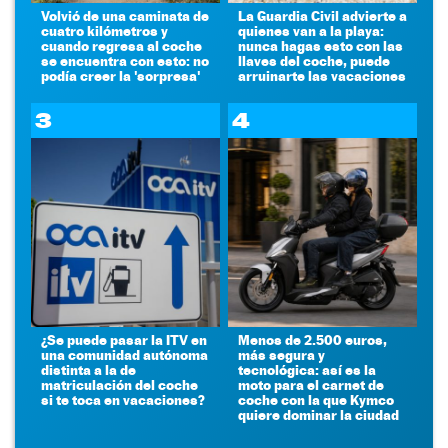
Volvió de una caminata de
La Guardia Civil advierte a
cuatro kilómetros y
quienes van a la playa:
cuando regresa al coche
nunca hagas esto con las
se encuentra con esto: no
llaves del coche, puede
podía creer la 'sorpresa'
arruinarte las vacaciones
3
4
¿Se puede pasar la ITV en
Menos de 2.500 euros,
una comunidad autónoma
más segura y
distinta a la de
tecnológica: así es la
matriculación del coche
moto para el carnet de
si te toca en vacaciones?
coche con la que Kymco
quiere dominar la ciudad