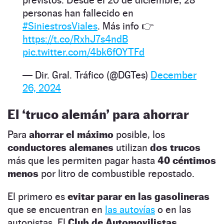
personas han fallecido en
#SiniestrosViales
. Más info 👉
https://t.co/RxhJ7s4ndB
pic.twitter.com/4bk6fOYTFd
— Dir. Gral. Tráfico (@DGTes)
December
26, 2024
El ‘truco alemán’ para ahorrar
Para
ahorrar el máximo
posible, los
conductores alemanes
utilizan
dos trucos
más que les permiten pagar hasta
40 céntimos
menos
por litro de combustible repostado.
El primero es
evitar parar en las gasolineras
que se encuentran en
las autovías
o en las
autopistas. El
Club de Automovilistas