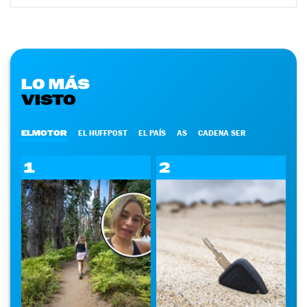
LO MÁS
VISTO
ELMOTOR
EL HUFFPOST
EL PAÍS
AS
CADENA SER
1
2