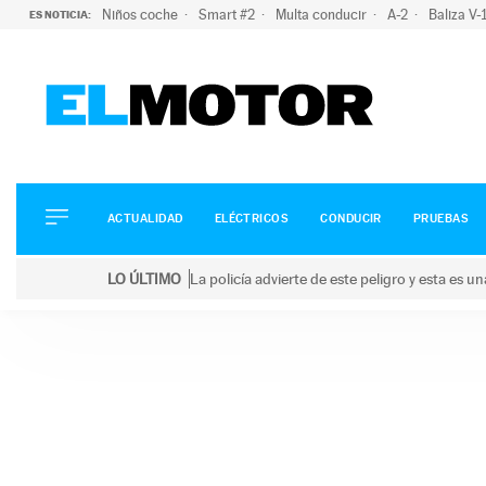
Niños coche
Smart #2
Multa conducir
A-2
Baliza V
ES NOTICIA:
ACTUALIDAD
ELÉCTRICOS
CONDUCIR
ACTUALIDAD
ELÉCTRICOS
CONDUCIR
PRUEBAS
PRUEBAS
Saltar
VIRALES
LO ÚLTIMO
La policía advierte de este peligro y esta es 
al
PODCAST
LO ÚLTIMO
La policía advierte de este peligro y esta es una bu
contenido
MOTOS
TECNOLOGÍA
SUPERCOCHES
MOTORTV
PREMIOS
SERVICIOS