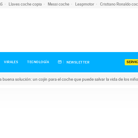
-16
Llaves coche copia
Messi coche
Leapmotor
Cristiano Ronaldo co
SERVIC
VIRALES
TECNOLOGÍA
NEWSLETTER
una buena solución: un cojín para el coche que puede salvar la vida de los niñ
ena solución: un cojín para el coche que puede salvar la vida de 