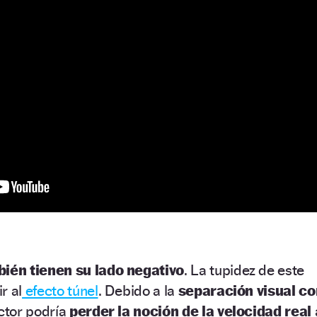
ién tienen su lado negativo
. La tupidez de este
r al
efecto túnel
. Debido a la
separación visual co
ctor podría
perder la noción de la velocidad real