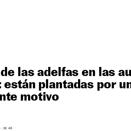
 de las adelfas en las a
 están plantadas por u
nte motivo
- 16: 48