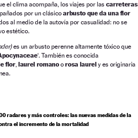
e el clima acompaña, los viajes por las
carreteras
pañados por un clásico
arbusto que da una flor
dos al medio de la autovía por casualidad: no se
vo estético.
nder)
es un arbusto perenne altamente tóxico que
Apocynaceae
‘. También es conocida
e flor
,
laurel romano
o
rosa laurel
y es originaria
nea.
00 radares y más controles: las nuevas medidas de la
ntra el incremento de la mortalidad