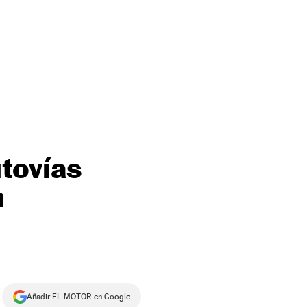
utovías
n
Añadir EL MOTOR en Google