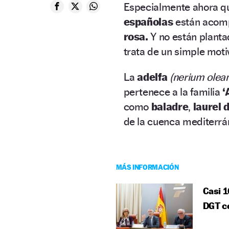
Especialmente ahora qu
españolas
están acom
rosa.
Y no están planta
trata de un simple moti
La
adelfa
(nerium olea
pertenece a la familia
‘
como
baladre
,
laurel d
de la cuenca mediterrá
MÁS INFORMACIÓN
Casi 1
DGT co