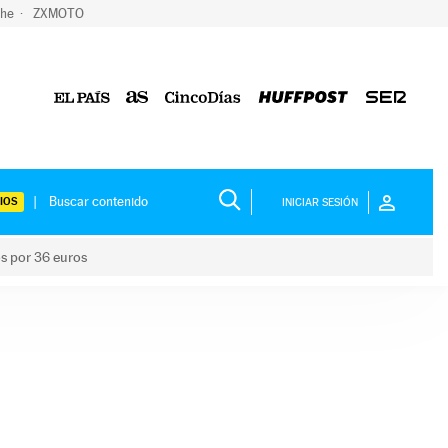
che
ZXMOTO
IOS
INICIAR SESIÓN
os por 36 euros
los niños por 36 euros