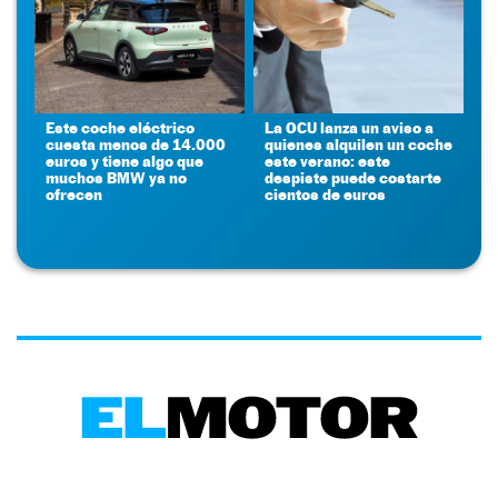
Este coche eléctrico
La OCU lanza un aviso a
cuesta menos de 14.000
quienes alquilen un coche
euros y tiene algo que
este verano: este
muchos BMW ya no
despiste puede costarte
ofrecen
cientos de euros