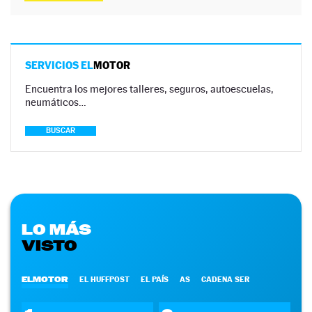
SERVICIOS EL
MOTOR
Encuentra los mejores talleres, seguros, autoescuelas,
neumáticos…
BUSCAR
LO MÁS
VISTO
ELMOTOR
EL HUFFPOST
EL PAÍS
AS
CADENA SER