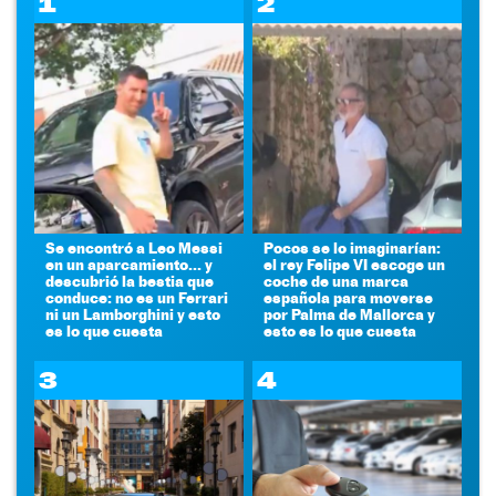
1
2
Se encontró a Leo Messi
Pocos se lo imaginarían:
en un aparcamiento... y
el rey Felipe VI escoge un
descubrió la bestia que
coche de una marca
conduce: no es un Ferrari
española para moverse
ni un Lamborghini y esto
por Palma de Mallorca y
es lo que cuesta
esto es lo que cuesta
3
4