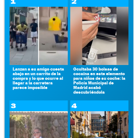
1
2
Lanzan a su amigo cuesta
Ocultaba 30 bolsas de
abajo en un carrito de la
cocaína en este elemento
compra y lo que ocurre al
para niños de su coche: la
llegar a la carretera
Policía Municipal de
parece imposible
Madrid acabó
descubriéndola
3
4