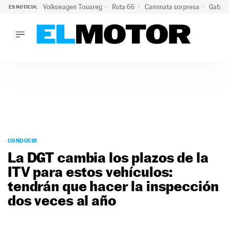
Volkswagen Touareg
Ruta 66
Caminata sorpresa
Gafas 
ES NOTICIA:
LO ÚLTIMO
Ni se te ocurra usar las gafas del eclipse al volante: el moti
LO ÚLTIMO
Ni se te ocurra usar las gafas del eclipse al volante: el motiv
ACTUALIDAD
ELÉCTRICOS
CONDUCIR
PRUEBAS
Saltar
VIRALES
al
CONDUCIR
PODCAST
contenido
La DGT cambia los plazos de la
MOTOS
ITV para estos vehículos:
TECNOLOGÍA
tendrán que hacer la inspección
SUPERCOCHES
MOTORTV
dos veces al año
PREMIOS
SERVICIOS