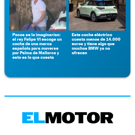
Pocos se lo imaginarían:
Este coche eléctrico
el rey Felipe VI escoge un
cuesta menos de 14.000
coche de una marca
euros y tiene algo que
española para moverse
muchos BMW ya no
por Palma de Mallorca y
ofrecen
esto es lo que cuesta