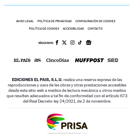
AVISO LEGAL
POLÍTICA DE PRIVACIDAD
CONFIGURACIÓN DE COOKIES
POLÍTICA DE COOKIES
ACCESIBILIDAD
CONTACTO
SÍGUENOS:
EDICIONES EL PAIS, S.L.U.
realiza una reserva expresa de las
reproducciones y usos de las obras y otras prestaciones accesibles
desde este sitio web a medios de lectura mecánica u otros medios
que resulten adecuados a tal fin de conformidad con el artículo 67.3
del Real Decreto-ley 24/2021, de 2 de noviembre.