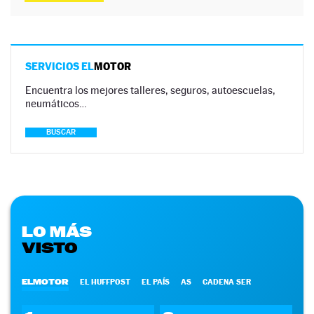
SERVICIOS EL
MOTOR
Encuentra los mejores talleres, seguros, autoescuelas,
neumáticos…
BUSCAR
LO MÁS
VISTO
ELMOTOR
EL HUFFPOST
EL PAÍS
AS
CADENA SER