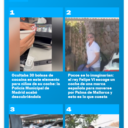
1
2
Ocultaba 30 bolsas de
Pocos se lo imaginarían:
cocaína en este elemento
el rey Felipe VI escoge un
para niños de su coche: la
coche de una marca
Policía Municipal de
española para moverse
Madrid acabó
por Palma de Mallorca y
descubriéndola
esto es lo que cuesta
3
4