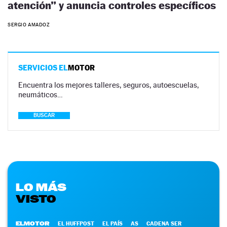
atención” y anuncia controles específicos
SERGIO AMADOZ
SERVICIOS EL
MOTOR
Encuentra los mejores talleres, seguros, autoescuelas,
neumáticos…
BUSCAR
LO MÁS
VISTO
ELMOTOR
EL HUFFPOST
EL PAÍS
AS
CADENA SER