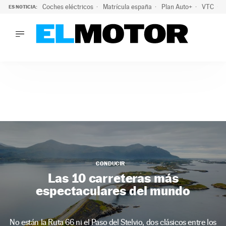
Coches eléctricos
Matrícula españa
Plan Auto+
VTC
ES NOTICIA:
LO ÚLTIMO
La Lista Blanca del Programa Auto+: todos los coches eléct
LO ÚLTIMO
La Lista Blanca del Programa Auto+: todos los coches eléctr
ACTUALIDAD
ELÉCTRICOS
CONDUCIR
PRUEBAS
Saltar
VIRALES
al
PODCAST
contenido
MOTOS
CONDUCIR
TECNOLOGÍA
Las 10 carreteras más
SUPERCOCHES
espectaculares del mundo
MOTORTV
PREMIOS
SERVICIOS
No están la Ruta 66 ni el Paso del Stelvio, dos clásicos entre los