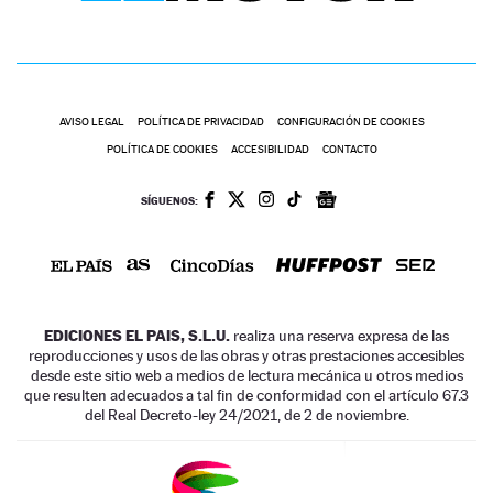
AVISO LEGAL
POLÍTICA DE PRIVACIDAD
CONFIGURACIÓN DE COOKIES
POLÍTICA DE COOKIES
ACCESIBILIDAD
CONTACTO
SÍGUENOS:
EDICIONES EL PAIS, S.L.U.
realiza una reserva expresa de las
reproducciones y usos de las obras y otras prestaciones accesibles
desde este sitio web a medios de lectura mecánica u otros medios
que resulten adecuados a tal fin de conformidad con el artículo 67.3
del Real Decreto-ley 24/2021, de 2 de noviembre.