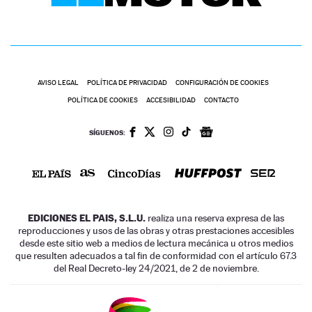
AVISO LEGAL
POLÍTICA DE PRIVACIDAD
CONFIGURACIÓN DE COOKIES
POLÍTICA DE COOKIES
ACCESIBILIDAD
CONTACTO
SÍGUENOS:
EDICIONES EL PAIS, S.L.U.
realiza una reserva expresa de las
reproducciones y usos de las obras y otras prestaciones accesibles
desde este sitio web a medios de lectura mecánica u otros medios
que resulten adecuados a tal fin de conformidad con el artículo 67.3
del Real Decreto-ley 24/2021, de 2 de noviembre.