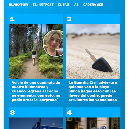
ELMOTOR
EL HUFFPOST
EL PAÍS
AS
CADENA SER
1
2
Volvió de una caminata de
La Guardia Civil advierte a
cuatro kilómetros y
quienes van a la playa:
cuando regresa al coche
nunca hagas esto con las
se encuentra con esto: no
llaves del coche, puede
podía creer la 'sorpresa'
arruinarte las vacaciones
3
4