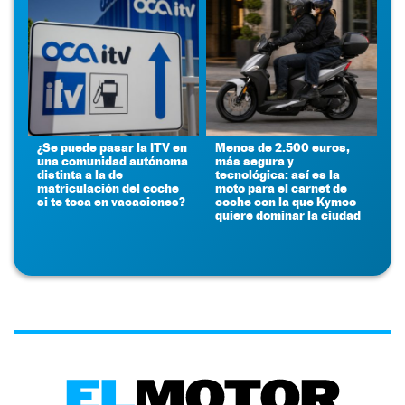
¿Se puede pasar la ITV en
Menos de 2.500 euros,
una comunidad autónoma
más segura y
distinta a la de
tecnológica: así es la
matriculación del coche
moto para el carnet de
si te toca en vacaciones?
coche con la que Kymco
quiere dominar la ciudad