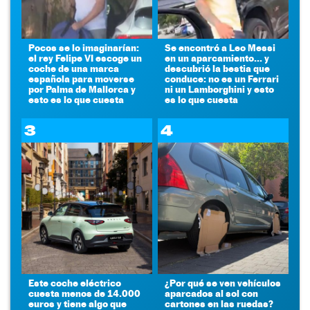
Pocos se lo imaginarían:
Se encontró a Leo Messi
el rey Felipe VI escoge un
en un aparcamiento... y
coche de una marca
descubrió la bestia que
española para moverse
conduce: no es un Ferrari
por Palma de Mallorca y
ni un Lamborghini y esto
esto es lo que cuesta
es lo que cuesta
3
4
Este coche eléctrico
¿Por qué se ven vehículos
cuesta menos de 14.000
aparcados al sol con
euros y tiene algo que
cartones en las ruedas?