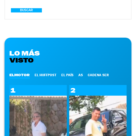
BUSCAR
LO MÁS
VISTO
ELMOTOR
EL HUFFPOST
EL PAÍS
AS
CADENA SER
1
2