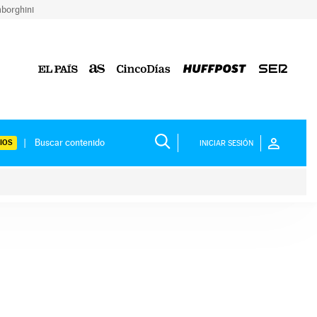
borghini
IOS
INICIAR SESIÓN