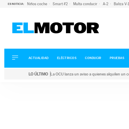
Niños coche
Smart #2
Multa conducir
A-2
Baliza V
ES NOTICIA:
ACTUALIDAD
ELÉCTRICOS
CONDUCIR
ACTUALIDAD
ELÉCTRICOS
CONDUCIR
PRUEBAS
PRUEBAS
Saltar
VIRALES
LO ÚLTIMO
La OCU lanza un aviso a quienes alquilen un c
al
PODCAST
LO ÚLTIMO
La OCU lanza un aviso a quienes alquilen un coche 
contenido
MOTOS
TECNOLOGÍA
SUPERCOCHES
MOTORTV
PREMIOS
SERVICIOS