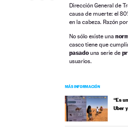
Dirección General de Trá
causa de muerte: el 80%
en la cabeza. Razón por
No sólo existe una
norm
casco tiene que cumplir
pasado
una serie de
p
usuarios.
MÁS INFORMACIÓN
“Es un
Uber y