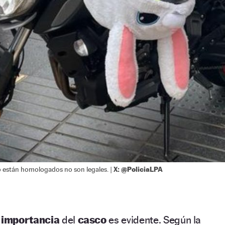
X: @PoliciaLPA
o están homologados no son legales. |
a
importancia
del
casco
es evidente. Según la