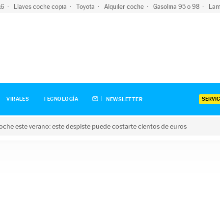
-16
Llaves coche copia
Toyota
Alquiler coche
Gasolina 95 o 98
Lam
SERVIC
VIRALES
TECNOLOGÍA
NEWSLETTER
oche este verano: este despiste puede costarte cientos de euros
este verano: este despiste puede costarte cientos de euros