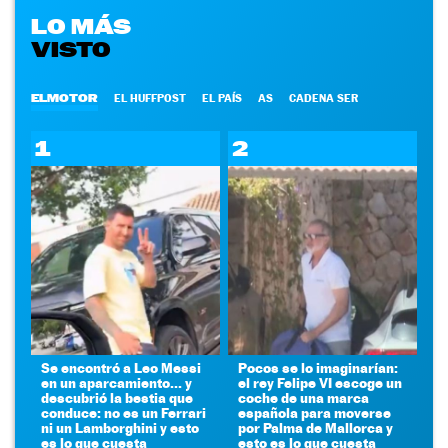
LO MÁS
VISTO
ELMOTOR
EL HUFFPOST
EL PAÍS
AS
CADENA SER
1
2
Se encontró a Leo Messi
Pocos se lo imaginarían:
en un aparcamiento... y
el rey Felipe VI escoge un
descubrió la bestia que
coche de una marca
conduce: no es un Ferrari
española para moverse
ni un Lamborghini y esto
por Palma de Mallorca y
es lo que cuesta
esto es lo que cuesta