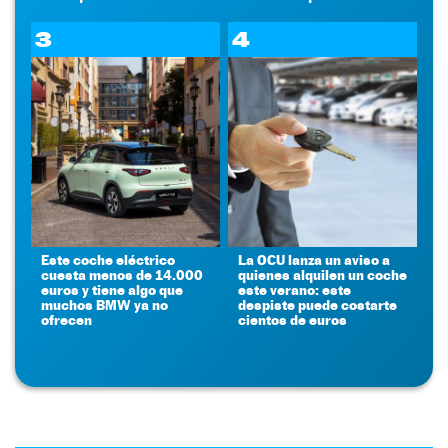
3
4
Este coche eléctrico
La OCU lanza un aviso a
cuesta menos de 14.000
quienes alquilen un coche
euros y tiene algo que
este verano: este
muchos BMW ya no
despiste puede costarte
ofrecen
cientos de euros