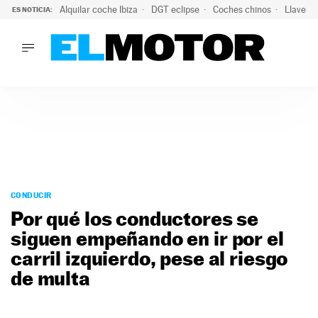
Alquilar coche Ibiza
DGT eclipse
Coches chinos
Llaves 
ES NOTICIA:
LO ÚLTIMO
Hongqi prepara su desembarco en España: SUV eléctricos c
LO ÚLTIMO
Hongqi prepara su desembarco en España: SUV eléctricos c
ACTUALIDAD
ELÉCTRICOS
CONDUCIR
PRUEBAS
Saltar
VIRALES
al
CONDUCIR
PODCAST
contenido
Por qué los conductores se
MOTOS
siguen empeñando en ir por el
TECNOLOGÍA
carril izquierdo, pese al riesgo
SUPERCOCHES
MOTORTV
de multa
PREMIOS
SERVICIOS