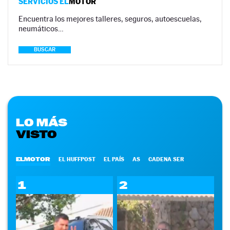
SERVICIOS EL
MOTOR
Encuentra los mejores talleres, seguros, autoescuelas,
neumáticos…
BUSCAR
LO MÁS
VISTO
ELMOTOR
EL HUFFPOST
EL PAÍS
AS
CADENA SER
1
2