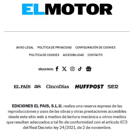
AVISO LEGAL
POLÍTICA DE PRIVACIDAD
CONFIGURACIÓN DE COOKIES
POLÍTICA DE COOKIES
ACCESIBILIDAD
CONTACTO
SÍGUENOS:
EDICIONES EL PAIS, S.L.U.
realiza una reserva expresa de las
reproducciones y usos de las obras y otras prestaciones accesibles
desde este sitio web a medios de lectura mecánica u otros medios
que resulten adecuados a tal fin de conformidad con el artículo 67.3
del Real Decreto-ley 24/2021, de 2 de noviembre.