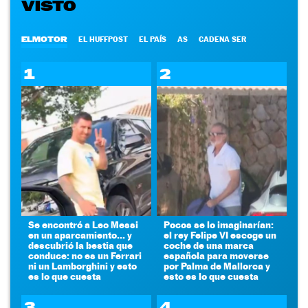
VISTO
ELMOTOR
EL HUFFPOST
EL PAÍS
AS
CADENA SER
1
2
Se encontró a Leo Messi
Pocos se lo imaginarían:
en un aparcamiento... y
el rey Felipe VI escoge un
descubrió la bestia que
coche de una marca
conduce: no es un Ferrari
española para moverse
ni un Lamborghini y esto
por Palma de Mallorca y
es lo que cuesta
esto es lo que cuesta
3
4