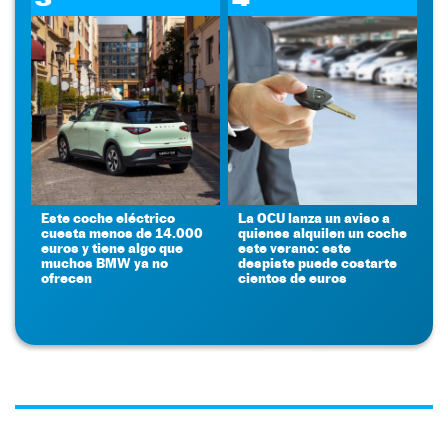
Este coche eléctrico
La OCU lanza un aviso a
cuesta menos de 14.000
quienes alquilen un coche
euros y tiene algo que
este verano: este
muchos BMW ya no
despiste puede costarte
ofrecen
cientos de euros