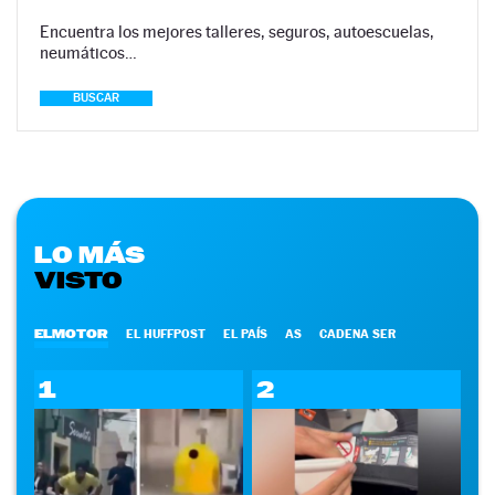
Encuentra los mejores talleres, seguros, autoescuelas,
neumáticos…
BUSCAR
LO MÁS
VISTO
ELMOTOR
EL HUFFPOST
EL PAÍS
AS
CADENA SER
1
2